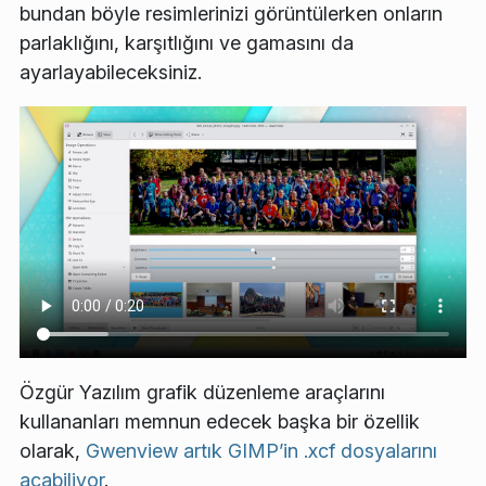
bundan böyle resimlerinizi görüntülerken onların
parlaklığını, karşıtlığını ve gamasını da
ayarlayabileceksiniz.
Özgür Yazılım grafik düzenleme araçlarını
kullananları memnun edecek başka bir özellik
olarak,
Gwenview artık GIMP’in
.xcf
dosyalarını
açabiliyor
.