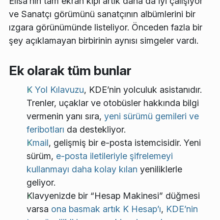
Elisa’nın tam ekran kipi artık daha da iyi çalışıyor
ve
Sanatçı
görümünü sanatçının albümlerini bir
ızgara görünümünde listeliyor. Önceden fazla bir
şey açıklamayan birbirinin aynısı simgeler vardı.
Ek olarak tüm bunlar
K Yol Kılavuzu
, KDE’nin yolculuk asistanıdır.
Trenler, uçaklar ve otobüsler hakkında bilgi
vermenin yanı sıra,
yeni sürümü gemileri ve
feribotları
da destekliyor.
Kmail
, gelişmiş bir e-posta istemcisidir. Yeni
sürüm,
e-posta iletileriyle şifrelemeyi
kullanmayı daha kolay kılan
yeniliklerle
geliyor.
Klavyenizde bir “Hesap Makinesi” düğmesi
varsa
ona basmak artık K Hesap’ı
,
KDE’nin