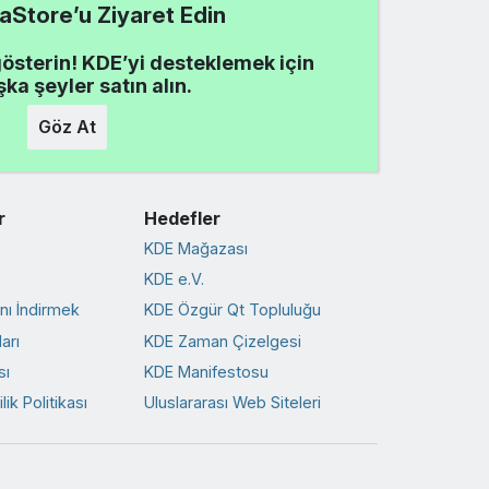
Store’u Ziyaret Edin
gösterin! KDE’yi desteklemek için
şka şeyler satın alın.
Göz At
r
Hedefler
KDE Mağazası
KDE e.V.
ını İndirmek
KDE Özgür Qt Topluluğu
arı
KDE Zaman Çizelgesi
sı
KDE Manifestosu
ik Politikası
Uluslararası Web Siteleri