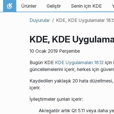
İçeriğe atla
Ürünler
Geliştir
Senin için KDE
Ana Sayfa
Duyurular
KDE, KDE Uygulamalar 18.12
KDE, KDE Uygulamala
10 Ocak 2019 Perşembe
Bugün KDE
KDE Uygulamaları 18.12
için 
güncellemelerini içerir, herkes için güven
Kaydedilen yaklaşık 20 hata düzeltmesi, d
içerir.
İyileştirmeler şunları içerir:
Akregatör artık Qt 5.11 veya daha ye