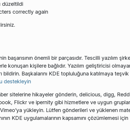
düzeltildi
ters correctly again
irsiniz.
başarısının önemli bir parçasıdır. Tescilli yazılım şirke
rle konuşan kişilere bağlıdır. Yazılım geliştiricisi olmay
ı bildirin. Başkalarını KDE topluluğuna katılmaya teşvi
u destekleyin
 sitelerine hikayeler gönderin, delicious, digg, Reddit 
ok, Flickr ve ipernity gibi hizmetlere ve uygun gruplar
 Vimeo’ya yükleyin. Lütfen gönderileri ve yüklenen matery
ımının KDE uygulamalarının kapsamını çözümlemesi için b