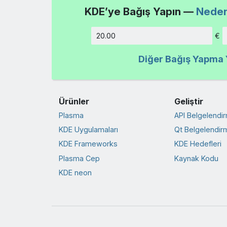
KDE’ye Bağış Yapın —
Neden
€
Tutar
Diğer Bağış Yapma Y
Ürünler
Geliştir
Plasma
API Belgelendi
KDE Uygulamaları
Qt Belgelendir
KDE Frameworks
KDE Hedefleri
Plasma Cep
Kaynak Kodu
KDE neon