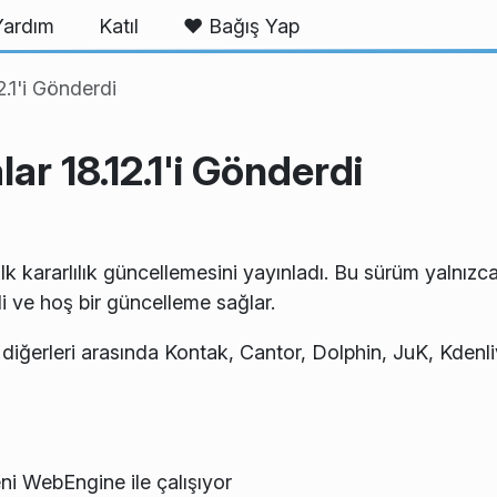
Yardım
Katıl
❤️ Bağış Yap
.1'i Gönderdi
r 18.12.1'i Gönderdi
ilk kararlılık güncellemesini yayınladı. Bu sürüm yalnızc
li ve hoş bir güncelleme sağlar.
iğerleri arasında Kontak, Cantor, Dolphin, JuK, Kdenlive
ni WebEngine ile çalışıyor