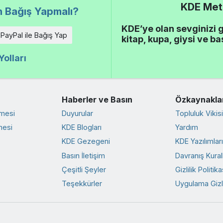
KDE Meta
 Bağış Yapmalı?
KDE’ye olan sevginizi 
PayPal ile Bağış Yap
kitap, kupa, giysi ve ba
olları
Haberler ve Basın
Özkaynakla
rmesi
Duyurular
Topluluk Vikisi
mesi
KDE Blogları
Yardım
KDE Gezegeni
KDE Yazılımlar
Basın İletişim
Davranış Kurall
Çeşitli Şeyler
Gizlilik Politika
Teşekkürler
Uygulama Gizlil