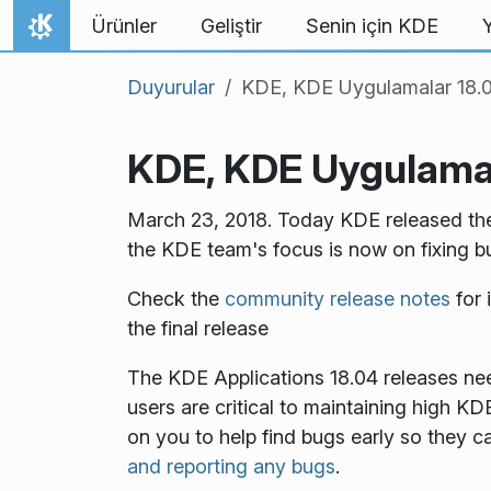
İçeriğe atla
Ürünler
Geliştir
Senin için KDE
Ana Sayfa
Duyurular
KDE, KDE Uygulamalar 18.0
KDE, KDE Uygulamal
March 23, 2018. Today KDE released the 
the KDE team's focus is now on fixing bu
Check the
community release notes
for 
the final release
The KDE Applications 18.04 releases nee
users are critical to maintaining high K
on you to help find bugs early so they ca
and reporting any bugs
.