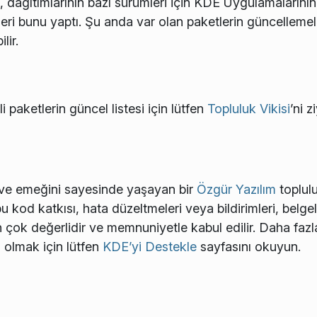
i, dağıtımlarının bazı sürümleri için KDE Uygulamalarının 
eri bunu yaptı. Şu anda var olan paketlerin güncellemeler
lir.
i paketlerin güncel listesi için lütfen
Topluluk Vikisi
’ni z
ve emeğini sayesinde yaşayan bir
Özgür Yazılım
toplul
u kod katkısı, hata düzeltmeleri veya bildirimleri, belg
için çok değerlidir ve memnuniyetle kabul edilir. Daha faz
 olmak için lütfen
KDE’yi Destekle
sayfasını okuyun.