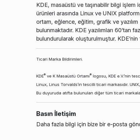
KDE, masaüstü ve taşınabilir bilgi işlem iç
ürünleri arasında Linux ve UNIX platforml
ortam, eğlence, eğitim, grafik ve yazılım
bulunmaktadır. KDE yazılımları 60’tan fazla
bulundurularak oluşturulmuştur. KDE’nin 
Ticari Marka Bildirimleri.
®
®
KDE
ve K Masaüstü Ortamı
logosu, KDE e.V.’nin tescil
Linux, Linus Torvalds’ın tescilli ticari markasıdır. UNI
Bu duyuruda atıfta bulunulan diğer tüm ticari markalar v
Basın İletişim
Daha fazla bilgi için bize bir e-posta gön