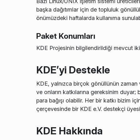
Bazı Linux/UNIX işletim sistemi üreticiler
başka dağıtımlar için de topluluk gönüllül
önümüzdeki haftalarda kullanıma sunulabi
Paket Konumları
KDE Projesinin bilgilendirildiği mevcut ikil
KDE’yi Destekle
KDE, yalnızca birçok gönüllünün zaman 
ve onların katkılarına gereksinim duyar; b
para bağışı olabilir. Her bir katkı bizim 
çerçevesinde bir KDE e.V. destekçi üyesi
KDE Hakkında