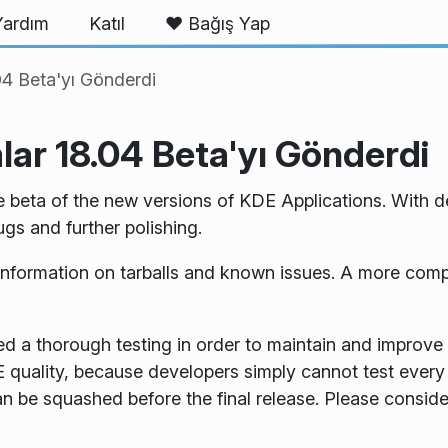
Yardım
Katıl
❤️ Bağış Yap
4 Beta'yı Gönderdi
ar 18.04 Beta'yı Gönderdi
beta of the new versions of KDE Applications. With d
gs and further polishing.
information on tarballs and known issues. A more comp
d a thorough testing in order to maintain and improve 
DE quality, because developers simply cannot test every
n be squashed before the final release. Please consider