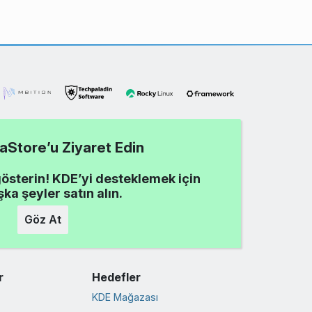
Store’u Ziyaret Edin
gösterin! KDE’yi desteklemek için
şka şeyler satın alın.
Göz At
r
Hedefler
KDE Mağazası