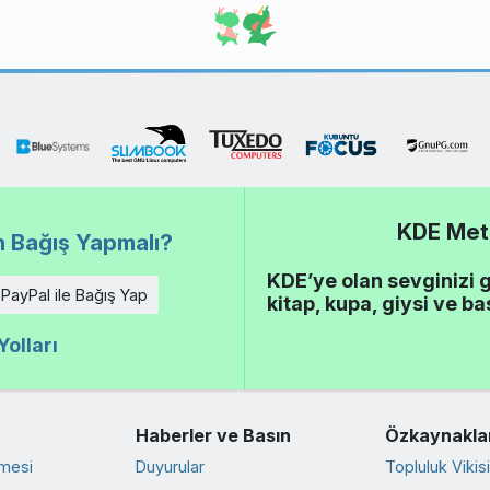
KDE Meta
 Bağış Yapmalı?
KDE’ye olan sevginizi 
PayPal ile Bağış Yap
kitap, kupa, giysi ve ba
olları
Haberler ve Basın
Özkaynakla
rmesi
Duyurular
Topluluk Vikisi