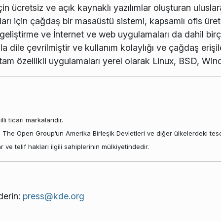
in ücretsiz ve açık kaynaklı yazılımlar oluşturan uluslara
arı için çağdaş bir masaüstü sistemi, kapsamlı ofis üretk
 geliştirme ve İnternet ve web uygulamaları da dahil bir
 dile çevrilmiştir ve kullanım kolaylığı ve çağdaş erişile
tam özellikli uygulamaları yerel olarak Linux, BSD, Wi
li ticari markalarıdır.
X, The Open Group’un Amerika Birleşik Devletleri ve diğer ülkelerdeki tescil
e telif hakları ilgili sahiplerinin mülkiyetindedir.
derin:
press@kde.org