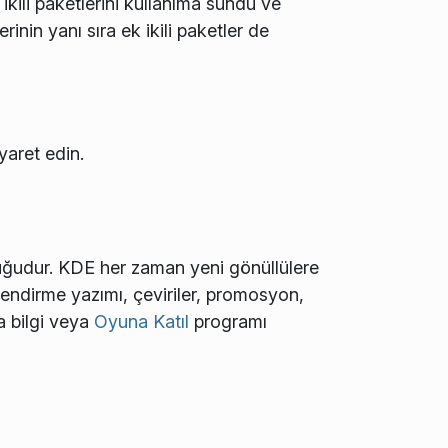
ikili paketlerini kullanıma sundu ve
inin yanı sıra ek ikili paketler de
iyaret edin.
uğudur. KDE her zaman yeni gönüllülere
elendirme yazımı, çeviriler, promosyon,
la bilgi veya
Oyuna Katıl
programı