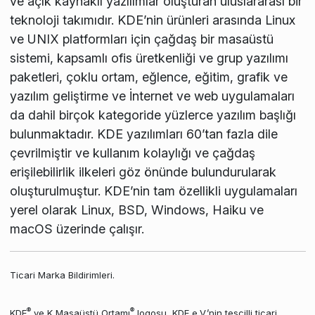
ve açık kaynaklı yazılımlar oluşturan uluslararası bir
teknoloji takımıdır. KDE’nin ürünleri arasında Linux
ve UNIX platformları için çağdaş bir masaüstü
sistemi, kapsamlı ofis üretkenliği ve grup yazılımı
paketleri, çoklu ortam, eğlence, eğitim, grafik ve
yazılım geliştirme ve İnternet ve web uygulamaları
da dahil birçok kategoride yüzlerce yazılım başlığı
bulunmaktadır. KDE yazılımları 60’tan fazla dile
çevrilmiştir ve kullanım kolaylığı ve çağdaş
erişilebilirlik ilkeleri göz önünde bulundurularak
oluşturulmuştur. KDE’nin tam özellikli uygulamaları
yerel olarak Linux, BSD, Windows, Haiku ve
macOS üzerinde çalışır.
Ticari Marka Bildirimleri.
®
®
KDE
ve K Masaüstü Ortamı
logosu, KDE e.V.’nin tescilli ticari