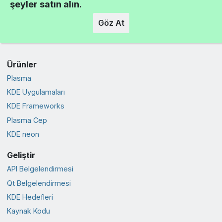
şeyler satın alın.
Göz At
Ürünler
Plasma
KDE Uygulamaları
KDE Frameworks
Plasma Cep
KDE neon
Geliştir
API Belgelendirmesi
Qt Belgelendirmesi
KDE Hedefleri
Kaynak Kodu