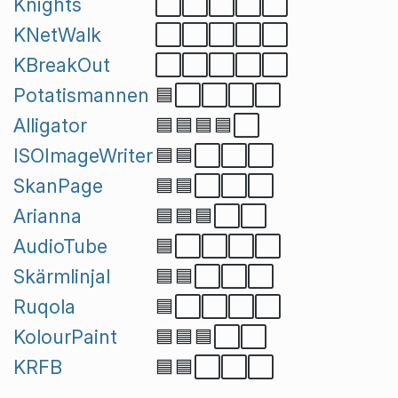
Knights
⬜⬜⬜⬜⬜
KNetWalk
⬜⬜⬜⬜⬜
KBreakOut
⬜⬜⬜⬜⬜
Potatismannen
🟦⬜⬜⬜⬜
Alligator
🟦🟦🟦🟦⬜
ISOImageWriter
🟦🟦⬜⬜⬜
SkanPage
🟦🟦⬜⬜⬜
Arianna
🟦🟦🟦⬜⬜
AudioTube
🟦⬜⬜⬜⬜
Skärmlinjal
🟦🟦⬜⬜⬜
Ruqola
🟦⬜⬜⬜⬜
KolourPaint
🟦🟦🟦⬜⬜
KRFB
🟦🟦⬜⬜⬜