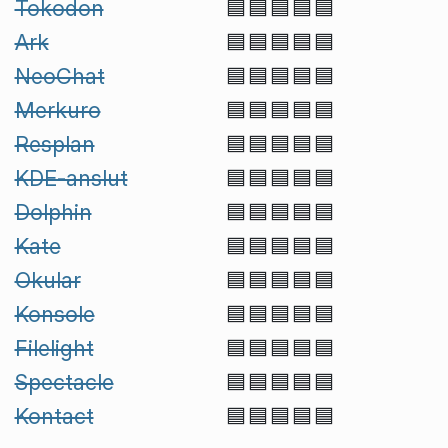
Tokodon
🟦🟦🟦🟦🟦
Ark
🟦🟦🟦🟦🟦
NeoChat
🟦🟦🟦🟦🟦
Merkuro
🟦🟦🟦🟦🟦
Resplan
🟦🟦🟦🟦🟦
KDE-anslut
🟦🟦🟦🟦🟦
Dolphin
🟦🟦🟦🟦🟦
Kate
🟦🟦🟦🟦🟦
Okular
🟦🟦🟦🟦🟦
Konsole
🟦🟦🟦🟦🟦
Filelight
🟦🟦🟦🟦🟦
Spectacle
🟦🟦🟦🟦🟦
Kontact
🟦🟦🟦🟦🟦