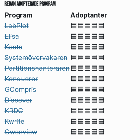
Redan adopterade program
Program
Adoptanter
LabPlot
🟦🟦🟦🟦🟦
Elisa
🟦🟦🟦🟦🟦
Kasts
🟦🟦🟦🟦🟦
Systemövervakaren
🟦🟦🟦🟦🟦
Partitionshanteraren
🟦🟦🟦🟦🟦
Konqueror
🟦🟦🟦🟦🟦
GCompris
🟦🟦🟦🟦🟦
Discover
🟦🟦🟦🟦🟦
KRDC
🟦🟦🟦🟦🟦
Kwrite
🟦🟦🟦🟦🟦
Gwenview
🟦🟦🟦🟦🟦