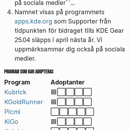
*
†
på sociala medier
...
Namnet visas på programmets
apps.kde.org
som
Supporter
från
tidpunkten för bidraget tills KDE Gear
25.04 släpps i april nästa år. Vi
uppmärksammar dig också på sociala
medier.
Program som kan adopteras
Program
Adoptanter
Kubrick
🟦⬜⬜⬜⬜
KGoldRunner
🟦⬜⬜⬜⬜
Picmi
⬜⬜⬜⬜⬜
KiGo
🟦⬜⬜⬜⬜