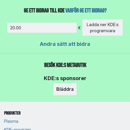
Ge ett bidrag till KDE
Varför ge ett bidrag?
Ladda ner KDE:s
€
Belopp
programvara
Andra sätt att bidra
Besök KDE:s metabutik
KDE:s sponsorer
Bläddra
Produkter
Plasma
KDE-program