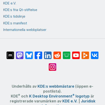
KDE e.V.
KDE:s fria Qt-stiftelse
KDE:s tidslinje
KDE:s manifest
Internationella webbplatser
Underhålls av
KDE:s webbmästare
(öppen e-
postlista).
®
®
KDE
och
K Desktop Environment
logotyp
är
registrerade varumärken av
KDE e.V.
|
Juridisk