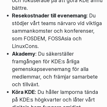
och fokuserade på att göra KDE ännu
bättre.
Resekostnader till evenemang
: Du
stödjer vårt teams närvaro vid viktiga
sammankomster och konferenser,
som FOSDEM, FOSSAsia och
LinuxCons.
Akademy
: Du säkerställer
framgången för KDE:s årliga
gemenskapsevenemang för alla
medlemmar, och främjar samarbete
och tillväxt.
Köra KDE
: Du håller lamporna tända
på KDE:s högkvarter och låter vårt