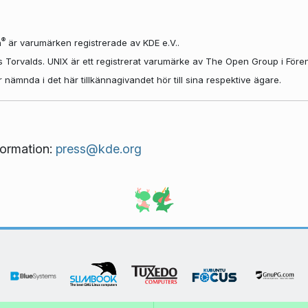
®
n
är varumärken registrerade av KDE e.V..
us Torvalds. UNIX är ett registrerat varumärke av The Open Group i Före
nämnda i det här tillkännagivandet hör till sina respektive ägare.
nformation:
press@kde.org