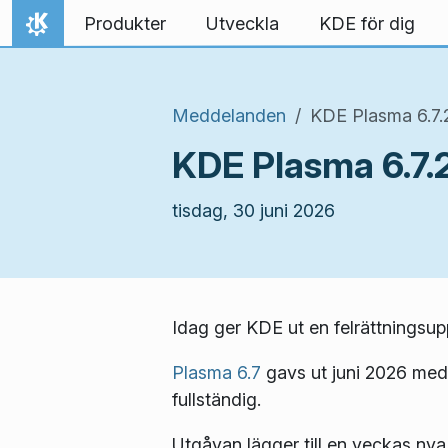
Gå till innehåll
Produkter
Utveckla
KDE för dig
Hem
Meddelanden
KDE Plasma 6.7.2,
KDE Plasma 6.7.2,
tisdag, 30 juni 2026
Idag ger KDE ut en felrättningsu
Plasma 6.7
gavs ut juni 2026 med
fullständig.
Utgåvan lägger till en veckas nya