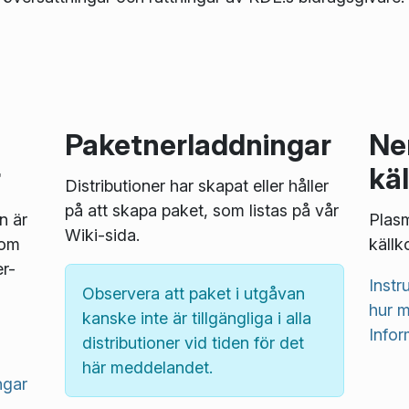
Paketnerladdningar
Ne
r
kä
Distributioner har skapat eller håller
på att skapa paket, som listas på vår
n är
Plasm
Wiki-sida.
som
källk
r-
Inst
Observera att paket i utgåvan
hur m
kanske inte är tillgängliga i alla
Infor
distributioner vid tiden för det
här meddelandet.
ngar