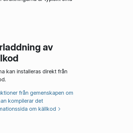
rladdning av
llkod
a kan installeras direkt från
od.
ruktioner från gemenskapen om
an kompilerar det
mationssida om källkod