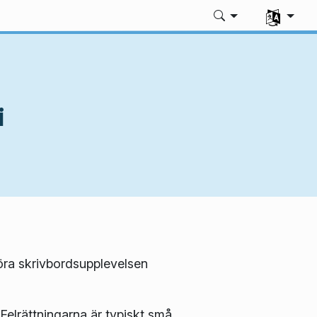
Välj ditt sp
i
öra skrivbordsupplevelsen
Felrättningarna är typiskt små