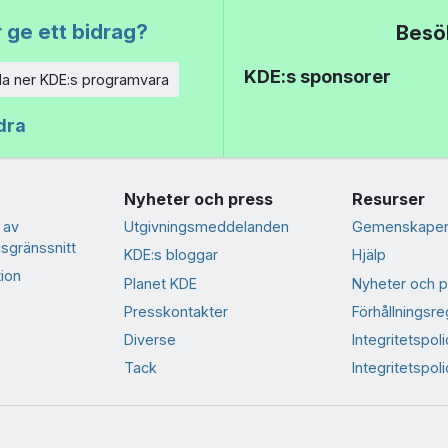
 ge ett bidrag?
Besö
KDE:s sponsorer
a ner KDE:s programvara
dra
Nyheter och press
Resurser
 av
Utgivningsmeddelanden
Gemenskapen
sgränssnitt
KDE:s bloggar
Hjälp
ion
Planet KDE
Nyheter och p
Presskontakter
Förhållningsre
Diverse
Integritetspoli
Tack
Integritetspol