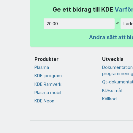
Ge ett bidrag till KDE
Varför
€
Ladd
Belopp
Andra sätt att bi
Produkter
Utveckla
Plasma
Dokumentation
programmering
KDE-program
Qt-dokumentat
KDE Ramverk
KDE:s mål
Plasma mobil
Källkod
KDE Neon