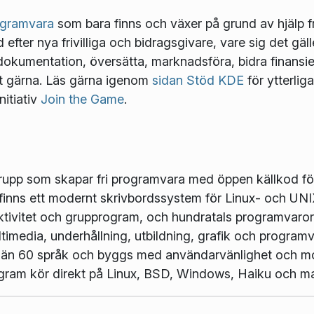
rogramvara
som bara finns och växer på grund av hjälp f
d efter nya frivilliga och bidragsgivare, vare sig det gäl
a dokumentation, översätta, marknadsföra, bidra finansiel
t gärna. Läs gärna igenom
sidan Stöd KDE
för ytterliga
nitiativ
Join the Game
.
grupp som skapar fri programvara med öppen källkod fö
finns ett modernt skrivbordssystem för Linux- och UNI
tivitet och grupprogram, och hundratals programvaror 
imedia, underhållning, utbildning, grafik och program
r än 60 språk och byggs med användarvänlighet och mod
ogram kör direkt på Linux, BSD, Windows, Haiku och 