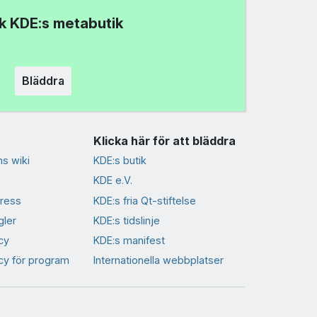
k KDE:s metabutik
Bläddra
Klicka här för att bläddra
s wiki
KDE:s butik
KDE e.V.
ress
KDE:s fria Qt-stiftelse
gler
KDE:s tidslinje
cy
KDE:s manifest
icy för program
Internationella webbplatser