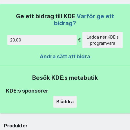
Ge ett bidrag till KDE
Varför ge ett
bidrag?
Ladda ner KDE:s
€
Belopp
programvara
Andra sätt att bidra
Besök KDE:s metabutik
KDE:s sponsorer
Bläddra
Produkter