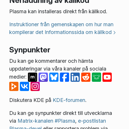
Nerladdning av källkod
Plasma kan installeras direkt från källkod.
Instruktioner från gemenskapen om hur man
kompilerar det
Informationssida om källkod
Synpunkter
Du kan ge kommentarer och hämta
uppdateringar via våra kanaler på sociala
medier:
Diskutera KDE på
KDE-forumen
.
Du kan ge synpunkter direkt till utvecklarna
via
Matrix-kanalen #Plasma
,
e-postlistan
Plasma-devel
eller rapportera problem via