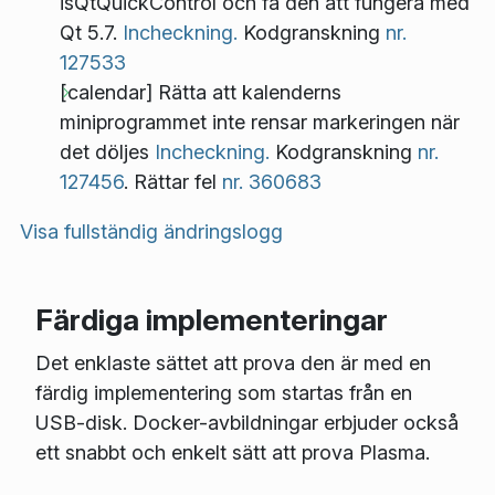
isQtQuickControl och få den att fungera med
Qt 5.7.
Incheckning.
Kodgranskning
nr.
127533
[calendar] Rätta att kalenderns
miniprogrammet inte rensar markeringen när
det döljes
Incheckning.
Kodgranskning
nr.
127456
. Rättar fel
nr. 360683
Visa fullständig ändringslogg
Färdiga implementeringar
Det enklaste sättet att prova den är med en
färdig implementering som startas från en
USB-disk. Docker-avbildningar erbjuder också
ett snabbt och enkelt sätt att prova Plasma.