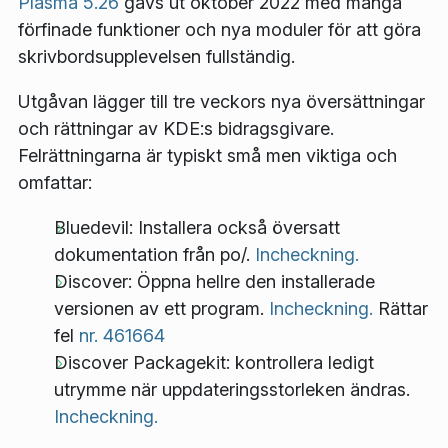
Plasma 5.26
gavs ut oktober 2022 med många
förfinade funktioner och nya moduler för att göra
skrivbordsupplevelsen fullständig.
Utgåvan lägger till tre veckors nya översättningar
och rättningar av KDE:s bidragsgivare.
Felrättningarna är typiskt små men viktiga och
omfattar:
Bluedevil: Installera också översatt
dokumentation från po/.
Incheckning.
Discover: Öppna hellre den installerade
versionen av ett program.
Incheckning.
Rättar
fel
nr. 461664
Discover Packagekit: kontrollera ledigt
utrymme när uppdateringsstorleken ändras.
Incheckning.