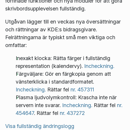
förfinade funktioner och nya moduler för att göra
skrivbordsupplevelsen fullständig.
Utgåvan lägger till en veckas nya översättningar
och rättningar av KDE:s bidragsgivare.
Felrättningarna är typiskt små men viktiga och
omfattar:
Inexakt klocka: Rätta färger i fullständig
representation (kalendervy).
Incheckning.
Färgväljare: Gör en färgkopia genom att
vänsterklicka i standardformatet.
Incheckning.
Rättar fel
nr. 457311
Plasma ljudvolymkontroll: Krascha inte när
servern inte svarar.
Incheckning.
Rättar fel
nr.
454647
. Rättar fel
nr. 437272
Visa fullständig ändringslogg