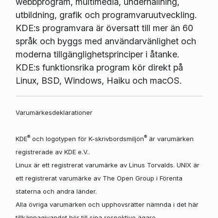
webbprogram, multimedia, underhållning,
utbildning, grafik och programvaruutveckling.
KDE:s programvara är översatt till mer än 60
språk och byggs med användarvänlighet och
moderna tillgänglighetsprinciper i åtanke.
KDE:s funktionsrika program kör direkt på
Linux, BSD, Windows, Haiku och macOS.
Varumärkesdeklarationer
®
®
KDE
och logotypen för K-skrivbordsmiljön
är varumärken
registrerade av KDE e.V..
Linux är ett registrerat varumärke av Linus Torvalds. UNIX är
ett registrerat varumärke av The Open Group i Förenta
staterna och andra länder.
Alla övriga varumärken och upphovsrätter nämnda i det här
tillkännagivandet hör till sina respektive ägare.