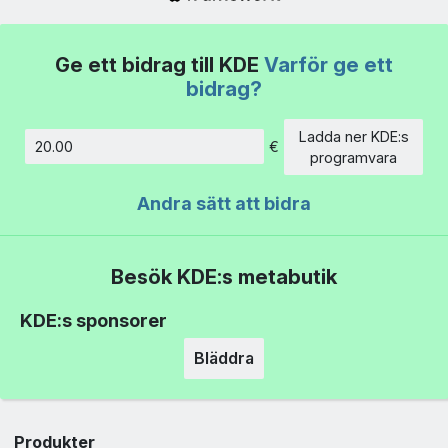
Ge ett bidrag till KDE
Varför ge ett
bidrag?
Ladda ner KDE:s
€
Belopp
programvara
Andra sätt att bidra
Besök KDE:s metabutik
KDE:s sponsorer
Bläddra
Produkter