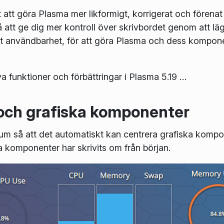
rat att göra Plasma mer likformigt, korrigerat och fören
att ge dig mer kontroll över skrivbordet genom att lägga 
rat användbarhet, för att göra Plasma och dess kompon
ya funktioner och förbättringar i Plasma 5.19 …
och grafiska komponenter
rum så att det automatiskt kan centrera grafiska kompo
komponenter har skrivits om från början.