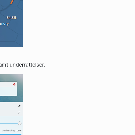
n
mt underrättelser.