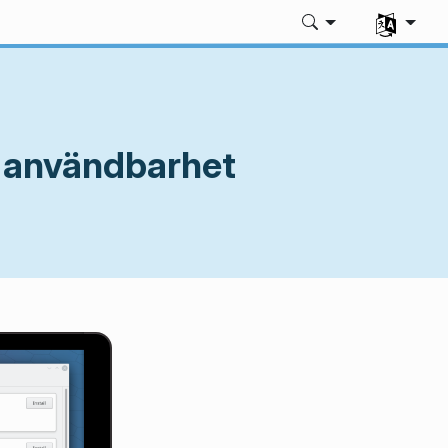
Välj ditt sp
ch användbarhet