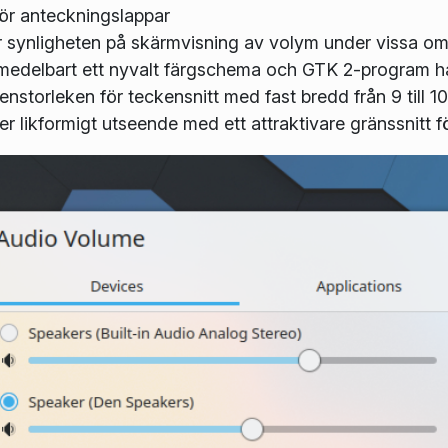
ör anteckningslappar
er synligheten på skärmvisning av volym under vissa om
edelbart ett nyvalt färgschema och GTK 2-program har 
nstorleken för teckensnitt med fast bredd från 9 till 10
 likformigt utseende med ett attraktivare gränssnitt för