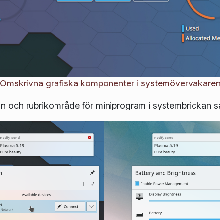
Omskrivna grafiska komponenter i systemövervakare
gn och rubrikområde för miniprogram i systembrickan sa