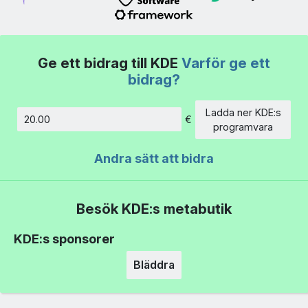
Ge ett bidrag till KDE
Varför ge ett
bidrag?
Ladda ner KDE:s
€
Belopp
programvara
Andra sätt att bidra
Besök KDE:s metabutik
KDE:s sponsorer
Bläddra