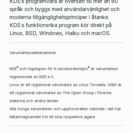
KDE:s programvara är översatt till mer än 60
språk och byggs med användarvänlighet och
moderna tillgänglighetsprinciper i åtanke.
KDE:s funktionsrika program kör direkt på
Linux, BSD, Windows, Haiku och macOS.
Varumärkesdeklarationer
®
®
KDE
och logotypen för K-skrivbordsmiljön
är varumärken
registrerade av KDE e.V..
Linux är ett registrerat varumärke av Linus Torvalds. UNIX är
ett registrerat varumärke av The Open Group i Förenta
staterna och andra länder.
Alla övriga varumärken och upphovsrätter nämnda i det här
tillkännagivandet hör till sina respektive ägare.