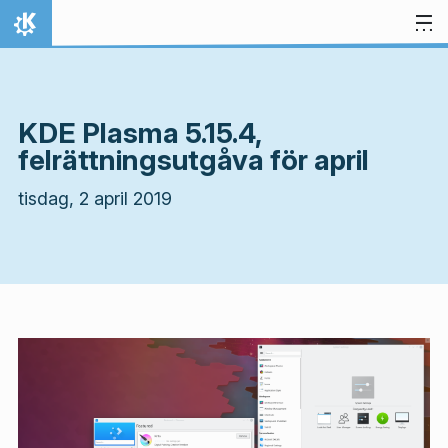
Gå till innehåll
Hem
KDE Plasma 5.15.4,
felrättningsutgåva för april
tisdag, 2 april 2019