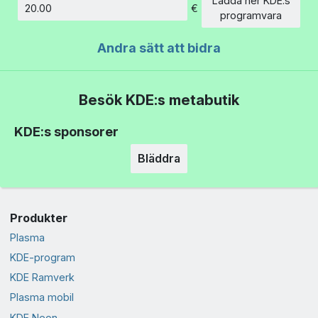
Ladda ner KDE:s
€
Belopp
programvara
Andra sätt att bidra
Besök KDE:s metabutik
KDE:s sponsorer
Bläddra
Produkter
Plasma
KDE-program
KDE Ramverk
Plasma mobil
KDE Neon