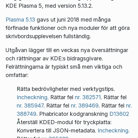
KDE Plasma 5, med version 5.13.2.
Plasma 5.13
gavs ut juni 2018 med många
förfinade funktioner och nya moduler för att göra
skrivbordsupplevelsen fullständig.
Utgåvan lägger till en veckas nya översättningar
och rättningar av KDE:s bidragsgivare.
Felrättningarna är typiskt små men viktiga och
omfattar:
Rätta bedrövligheter med verktygstips.
Incheckning.
Rättar fel
nr. 382571
. Rättar fel
nr. 385947
. Rättar fel
nr. 389469
. Rättar fel
nr.
388749
. Phabricator kodgranskning
D13602
Återställ KDED-modul för tryckplatta:
Konvertera till JSON-metadata.
Incheckning.