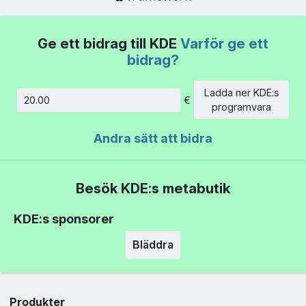
Ge ett bidrag till KDE
Varför ge ett
bidrag?
Ladda ner KDE:s
€
Belopp
programvara
Andra sätt att bidra
Besök KDE:s metabutik
KDE:s sponsorer
Bläddra
Produkter