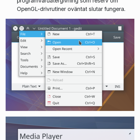
programvaruåtergivning som reserv om
OpenGL-drivrutiner oväntat slutar fungera.