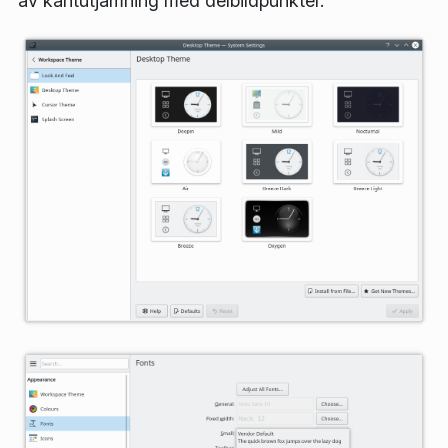
av kantutjämning med delbildpunkter.