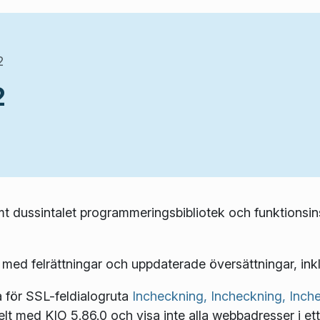
2
2
mt dussintalet programmeringsbibliotek och funktionsin
 med felrättningar och uppdaterade översättningar, inkl
a för SSL-feldialogruta
Incheckning,
Incheckning,
Inch
t med KIO 5.86.0 och visa inte alla webbadresser i ett