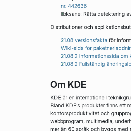
nr. 442636
libksane: Rätta detektering a
Distributioner och applikationsbu
21.08 versionsfakta
för infor
Wiki-sida för paketnerladdni
21.08.2 Informationssida om k
21.08.2 Fullständig ändringsl
Om KDE
KDE är en internationell teknikgr
Bland KDE:s produkter finns ett 
kontorsproduktivitet och gruppro
webbprogram, multimedia, underhål
mer än 60 språk och byggs med an