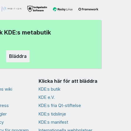
k KDE:s metabutik
Bläddra
Klicka här för att bläddra
s wiki
KDE:s butik
KDE e.V.
ress
KDE:s fria Qt-stiftelse
gler
KDE:s tidslinje
cy
KDE:s manifest
icy för program
Internationella webbplatser