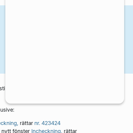
sticksprogram ges samtidigt ut
usive:
eckning,
rättar
nr. 423424
 nytt fönster
Incheckning,
rättar