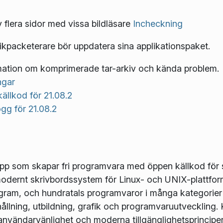
v flera sidor med vissa bildläsare
Incheckning
tikpacketerare bör uppdatera sina applikationspaket.
mation om komprimerade tar-arkiv och kända problem.
ngar
ällkod för 21.08.2
ogg för 21.08.2
upp som skapar fri programvara med öppen källkod för 
modernt skrivbordssystem för Linux- och UNIX-plattfor
gram, och hundratals programvaror i många kategorier 
lning, utbildning, grafik och programvaruutveckling. K
vändarvänlighet och moderna tillgänglighetsprinciper 