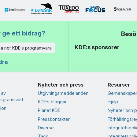
 ge ett bidrag?
Besö
KDE:s sponsorer
a ner KDE:s programvara
dra
Nyheter och press
Resurser
 av
Utgivningsmeddelanden
Gemenskapen
sgränssnitt
KDE:s bloggar
Hjälp
ion
Planet KDE
Nyheter och p
Presskontakter
Förhållningsre
Diverse
Integritetspoli
Tack
Integritetspol