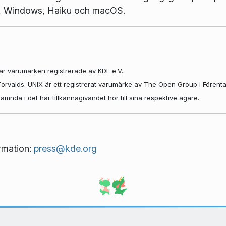
D, Windows, Haiku och macOS.
är varumärken registrerade av KDE e.V..
 Torvalds. UNIX är ett registrerat varumärke av The Open Group i Förent
nda i det här tillkännagivandet hör till sina respektive ägare.
ormation:
press@kde.org