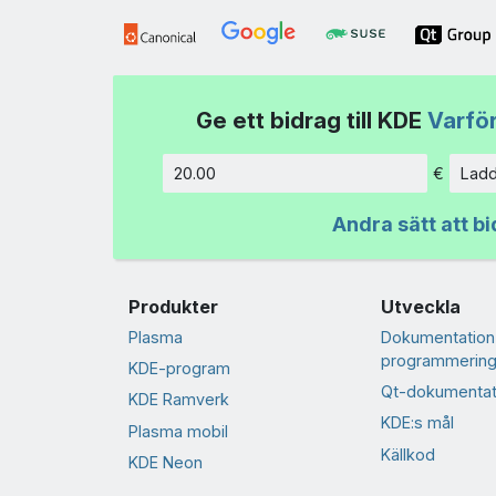
Ge ett bidrag till KDE
Varför
€
Ladd
Belopp
Andra sätt att bi
Produkter
Utveckla
Plasma
Dokumentation
programmering
KDE-program
Qt-dokumentat
KDE Ramverk
KDE:s mål
Plasma mobil
Källkod
KDE Neon