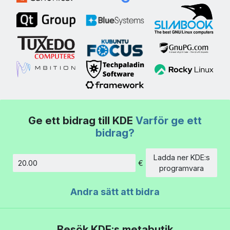
Ge ett bidrag till KDE
Varför ge ett
bidrag?
Ladda ner KDE:s
€
Belopp
programvara
Andra sätt att bidra
Besök KDE:s metabutik