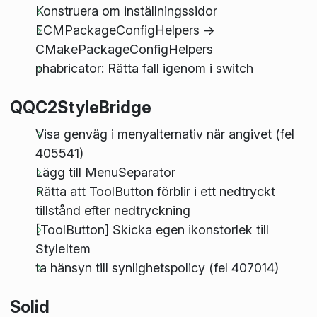
Konstruera om inställningssidor
ECMPackageConfigHelpers ->
CMakePackageConfigHelpers
phabricator: Rätta fall igenom i switch
QQC2StyleBridge
Visa genväg i menyalternativ när angivet (fel
405541)
Lägg till MenuSeparator
Rätta att ToolButton förblir i ett nedtryckt
tillstånd efter nedtryckning
[ToolButton] Skicka egen ikonstorlek till
StyleItem
ta hänsyn till synlighetspolicy (fel 407014)
Solid