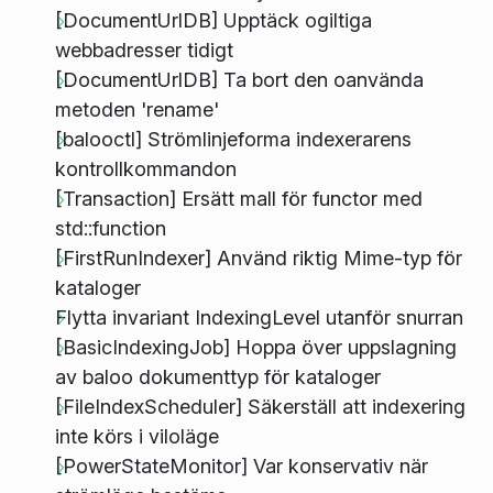
[DocumentUrlDB] Upptäck ogiltiga
webbadresser tidigt
[DocumentUrlDB] Ta bort den oanvända
metoden 'rename'
[balooctl] Strömlinjeforma indexerarens
kontrollkommandon
[Transaction] Ersätt mall för functor med
std::function
[FirstRunIndexer] Använd riktig Mime-typ för
kataloger
Flytta invariant IndexingLevel utanför snurran
[BasicIndexingJob] Hoppa över uppslagning
av baloo dokumenttyp för kataloger
[FileIndexScheduler] Säkerställ att indexering
inte körs i viloläge
[PowerStateMonitor] Var konservativ när