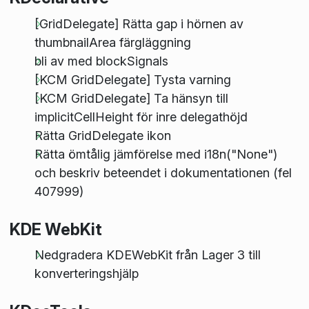
[GridDelegate] Rätta gap i hörnen av
thumbnailArea färgläggning
bli av med blockSignals
[KCM GridDelegate] Tysta varning
[KCM GridDelegate] Ta hänsyn till
implicitCellHeight för inre delegathöjd
Rätta GridDelegate ikon
Rätta ömtålig jämförelse med i18n("None")
och beskriv beteendet i dokumentationen (fel
407999)
KDE WebKit
Nedgradera KDEWebKit från Lager 3 till
konverteringshjälp