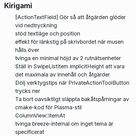
Kirigami
[ActionTextField] Gör så att åtgärden glöder
vid nedtryckning
stöd textläge och position
effekt för länkstig på skrivbordet när musen
hålls över
tvinga en minimal höjd av 2 rutnätsenheter
Ställ in SwipeListItem implicitHeight att vara
det maximala av innehåll och åtgärder
Dölj verktygstips när PrivateActionToolButton
trycks ner
Ta bort oavsiktligt släppta bakåtspårningar av
cmake-kod för Plasma-stil
ColumnView::itemAt
tvinga breeze-internal om inget tema är
specificerat