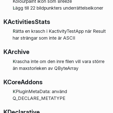
Kolourpaint ikon som Breeze
Lägg till 22 bildpunkters underrättelseikoner
KActivitiesStats
Rätta en krasch i KactivityTestApp när Result
har strängar som inte är ASCII
KArchive
Krascha inte om den inre filen vill vara större
än maxstorleken av QByteArray
KCoreAddons
KPluginMetaData: använd
Q_DECLARE_METATYPE
KDeclarative