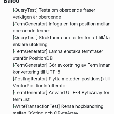
Baloo
[QueryTest] Testa om oberoende fraser
verkligen är oberoende
[TermGenerator] Infoga en tom position mellan
oberoende termer
[QueryTest] Strukturera om tester för att tillåta
enklare utökning
[TermGenerator] Lämna enstaka termfraser
utanför PositionDB
[TermGenerator] Gör avkortning av Term innan
konvertering till UTF-8
[PostingIterator] Flytta metoden positions() till
VectorPositionInfoIterator
[TermGenerator] Använd UTF-8 ByteArray för
termList
[WriteTransactionTest] Rensa hopblandning
mellan QString och QByteArray