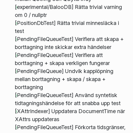
[experimental/BalooDB] Rätta trivial varning
om 0 / nullptr
[PositionDbTest] Rätta trivial minnesläcka i
test
[PendingFileQueueTest] Verifiera att skapa +
borttagning inte skickar extra händelser
[PendingFileQueueTest] Verifiera att
borttagning + skapa verkligen fungerar
[PendingFileQueue] Undvik kapplöpning
mellan borttagning + skapa / skapa +
borttagning
[PendingFileQueueTest] Använd syntetisk
tidtagningshändelse för att snabba upp test
[XAttrIndexer] Uppdatera DocumentTime när
XAttrs uppdateras
[PendingFileQueueTest] Förkorta tidsgränser,