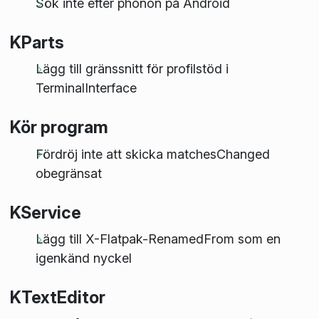
Sök inte efter phonon på Android
KParts
Lägg till gränssnitt för profilstöd i
TerminalInterface
Kör program
Fördröj inte att skicka matchesChanged
obegränsat
KService
Lägg till X-Flatpak-RenamedFrom som en
igenkänd nyckel
KTextEditor