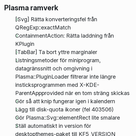
Plasma ramverk
[Svg] Rätta konverteringsfel från
QRegExp::exactMatch
ContainmentAction: Rätta laddning från
KPlugin
[TabBar] Ta bort yttre marginaler
Listningsmetoder för miniprogram,
datagränssnitt och omgivning i
Plasma::PluginLoader filtrerar inte längre
insticksprogrammen med X-KDE-
ParentAppprovided när en tom sträng skickas
Gör så att knip fungerar igen i kalendern
Lägg till disk-quota ikoner (fel 403506)
Gör Plasma::Svg::elementRect lite smalare
Ställ automatiskt in version för
desktopthemes-paket till KF5_VERSION