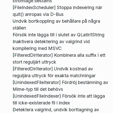
strömläge bestäms
[FileIndexScheduler] Stoppa indexering när
quit() anropas via D-Bus
Undvik bortkoppling av behållare på några
ställen
Försök inte lägga till i slutet av QLatin1String
Inaktivera detektering av valgrind vid
kompilering med MSVC
[FilteredDirIterator] Kombinera alla suffix i ett
stort reguljärt uttryck
[FilteredDirIterator] Undvik kostnad av
reguljära uttryck för exakta matchningar
[UnindexedFileIterator] Fördröj bestämning av
Mime-typ till det behövs
[UnindexedFileIndexer] Försök inte att lägga
till icke-existerade fil i index
Detektera valgrind, undvik borttagning av