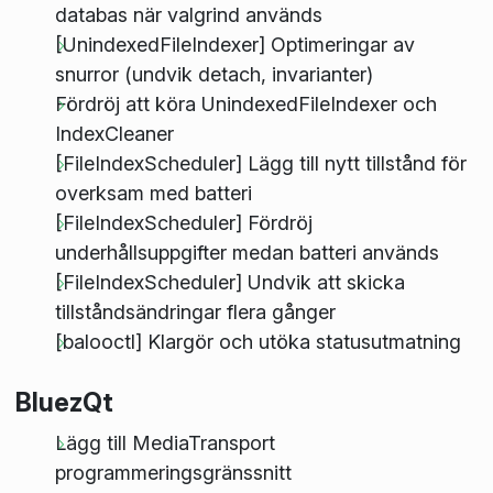
databas när valgrind används
[UnindexedFileIndexer] Optimeringar av
snurror (undvik detach, invarianter)
Fördröj att köra UnindexedFileIndexer och
IndexCleaner
[FileIndexScheduler] Lägg till nytt tillstånd för
overksam med batteri
[FileIndexScheduler] Fördröj
underhållsuppgifter medan batteri används
[FileIndexScheduler] Undvik att skicka
tillståndsändringar flera gånger
[balooctl] Klargör och utöka statusutmatning
BluezQt
Lägg till MediaTransport
programmeringsgränssnitt