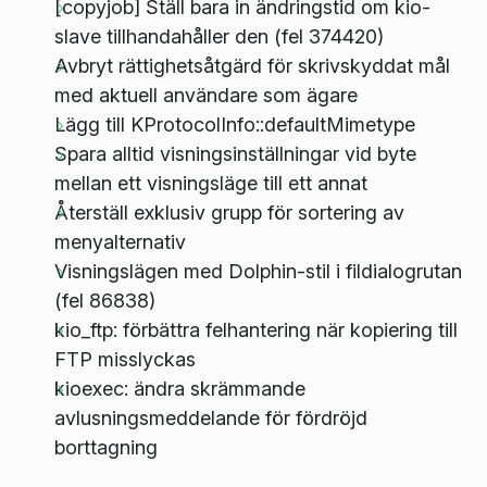
[copyjob] Ställ bara in ändringstid om kio-
slave tillhandahåller den (fel 374420)
Avbryt rättighetsåtgärd för skrivskyddat mål
med aktuell användare som ägare
Lägg till KProtocolInfo::defaultMimetype
Spara alltid visningsinställningar vid byte
mellan ett visningsläge till ett annat
Återställ exklusiv grupp för sortering av
menyalternativ
Visningslägen med Dolphin-stil i fildialogrutan
(fel 86838)
kio_ftp: förbättra felhantering när kopiering till
FTP misslyckas
kioexec: ändra skrämmande
avlusningsmeddelande för fördröjd
borttagning