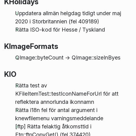
KHolidays
Uppdatera allmän helgdag tidigt under maj
2020 i Storbritannien (fel 409189)
Rätta ISO-kod för Hesse / Tyskland
KImageFormats
QImage::byteCount -> QImage::sizeInByes
KIO
Rätta test av
KFileItemTest::testIconNameForUrl för att
reflektera annorlunda ikonnamn
Rätta i18n fel för antal argument i
knewfilemenu varningsmeddelande
[ftp] Rätta felaktig åtkomsttid i
Ftp::ftpCopyGet() (fel 374420)