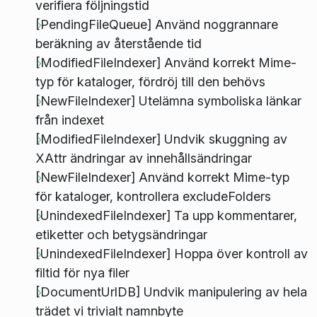
verifiera följningstid
[PendingFileQueue] Använd noggrannare
beräkning av återstående tid
[ModifiedFileIndexer] Använd korrekt Mime-
typ för kataloger, fördröj till den behövs
[NewFileIndexer] Utelämna symboliska länkar
från indexet
[ModifiedFileIndexer] Undvik skuggning av
XAttr ändringar av innehållsändringar
[NewFileIndexer] Använd korrekt Mime-typ
för kataloger, kontrollera excludeFolders
[UnindexedFileIndexer] Ta upp kommentarer,
etiketter och betygsändringar
[UnindexedFileIndexer] Hoppa över kontroll av
filtid för nya filer
[DocumentUrlDB] Undvik manipulering av hela
trädet vi trivialt namnbyte