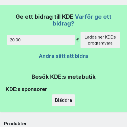
Ge ett bidrag till KDE
Varför ge ett
bidrag?
Ladda ner KDE:s
€
Belopp
programvara
Andra sätt att bidra
Besök KDE:s metabutik
KDE:s sponsorer
Bläddra
Produkter