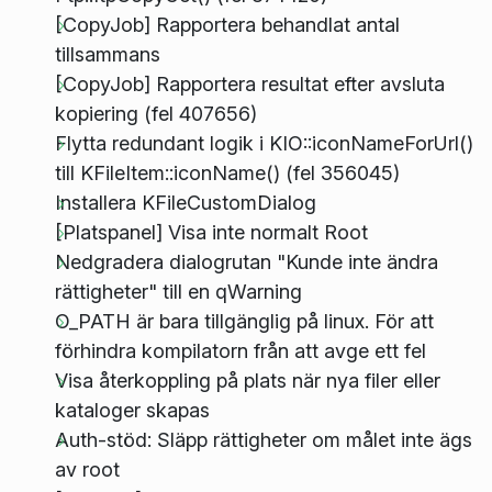
[CopyJob] Rapportera behandlat antal
tillsammans
[CopyJob] Rapportera resultat efter avsluta
kopiering (fel 407656)
Flytta redundant logik i KIO::iconNameForUrl()
till KFileItem::iconName() (fel 356045)
Installera KFileCustomDialog
[Platspanel] Visa inte normalt Root
Nedgradera dialogrutan "Kunde inte ändra
rättigheter" till en qWarning
O_PATH är bara tillgänglig på linux. För att
förhindra kompilatorn från att avge ett fel
Visa återkoppling på plats när nya filer eller
kataloger skapas
Auth-stöd: Släpp rättigheter om målet inte ägs
av root