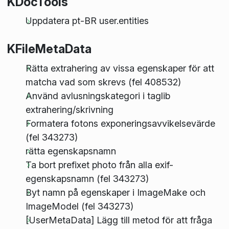
KDocTools
Uppdatera pt-BR user.entities
KFileMetaData
Rätta extrahering av vissa egenskaper för att
matcha vad som skrevs (fel 408532)
Använd avlusningskategori i taglib
extrahering/skrivning
Formatera fotons exponeringsavvikelsevärde
(fel 343273)
rätta egenskapsnamn
Ta bort prefixet photo från alla exif-
egenskapsnamn (fel 343273)
Byt namn på egenskaper i ImageMake och
ImageModel (fel 343273)
[UserMetaData] Lägg till metod för att fråga