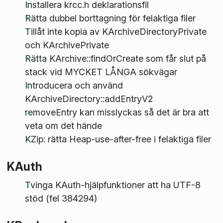
Installera krcc.h deklarationsfil
Rätta dubbel borttagning för felaktiga filer
Tillåt inte kopia av KArchiveDirectoryPrivate
och KArchivePrivate
Rätta KArchive::findOrCreate som får slut på
stack vid MYCKET LÅNGA sökvägar
Introducera och använd
KArchiveDirectory::addEntryV2
removeEntry kan misslyckas så det är bra att
veta om det hände
KZip: rätta Heap-use-after-free i felaktiga filer
KAuth
Tvinga KAuth-hjälpfunktioner att ha UTF-8
stöd (fel 384294)