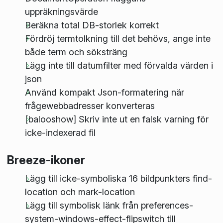
uppräkningsvärde
Beräkna total DB-storlek korrekt
Fördröj termtolkning till det behövs, ange inte
både term och söksträng
Lägg inte till datumfilter med förvalda värden i
json
Använd kompakt Json-formatering när
frågewebbadresser konverteras
[balooshow] Skriv inte ut en falsk varning för
icke-indexerad fil
Breeze-ikoner
Lägg till icke-symboliska 16 bildpunkters find-
location och mark-location
Lägg till symbolisk länk från preferences-
system-windows-effect-flipswitch till