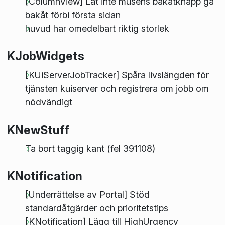
[ColumnView] Låt inte musens bakåtknapp gå
bakåt förbi första sidan
huvud har omedelbart riktig storlek
KJobWidgets
[KUiServerJobTracker] Spåra livslängden för
tjänsten kuiserver och registrera om jobb om
nödvändigt
KNewStuff
Ta bort taggig kant (fel 391108)
KNotification
[Underrättelse av Portal] Stöd
standardåtgärder och prioritetstips
[KNotification] Lägg till HighUrgency