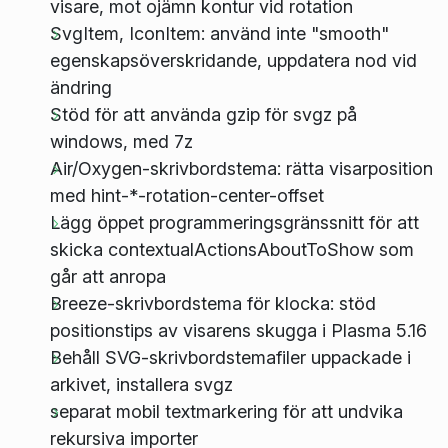
visare, mot ojämn kontur vid rotation
SvgItem, IconItem: använd inte "smooth"
egenskapsöverskridande, uppdatera nod vid
ändring
Stöd för att använda gzip för svgz på
windows, med 7z
Air/Oxygen-skrivbordstema: rätta visarposition
med hint-*-rotation-center-offset
Lägg öppet programmeringsgränssnitt för att
skicka contextualActionsAboutToShow som
går att anropa
Breeze-skrivbordstema för klocka: stöd
positionstips av visarens skugga i Plasma 5.16
Behåll SVG-skrivbordstemafiler uppackade i
arkivet, installera svgz
separat mobil textmarkering för att undvika
rekursiva importer