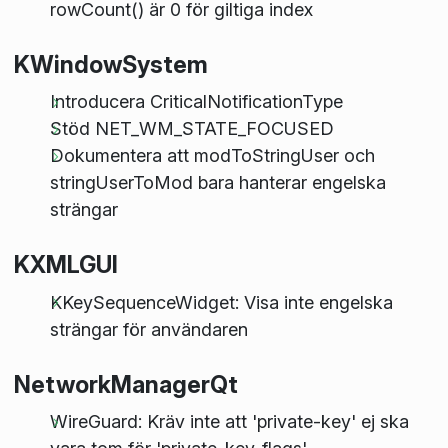
rowCount() är 0 för giltiga index
KWindowSystem
Introducera CriticalNotificationType
Stöd NET_WM_STATE_FOCUSED
Dokumentera att modToStringUser och
stringUserToMod bara hanterar engelska
strängar
KXMLGUI
KKeySequenceWidget: Visa inte engelska
strängar för användaren
NetworkManagerQt
WireGuard: Kräv inte att 'private-key' ej ska