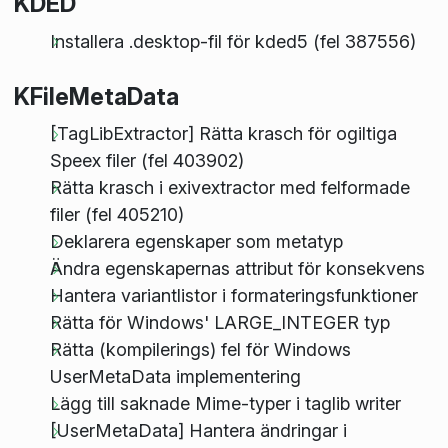
KDED
Installera .desktop-fil för kded5 (fel 387556)
KFileMetaData
[TagLibExtractor] Rätta krasch för ogiltiga
Speex filer (fel 403902)
Rätta krasch i exivextractor med felformade
filer (fel 405210)
Deklarera egenskaper som metatyp
Ändra egenskapernas attribut för konsekvens
Hantera variantlistor i formateringsfunktioner
Rätta för Windows' LARGE_INTEGER typ
Rätta (kompilerings) fel för Windows
UserMetaData implementering
Lägg till saknade Mime-typer i taglib writer
[UserMetaData] Hantera ändringar i