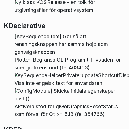
Ny klass KOSRelease - en tolk för
utgivningsfiler för operativsystem
KDeclarative
[KeySequenceItem] Gör så att
rensningsknappen har samma höjd som
genvägsknappen
Plotter: Begränsa GL Program till livstiden för
scengrafikens nod (fel 403453)
KeySequenceHelperPrivate::updateShortcutDisp
Visa inte engelsk text för användaren
[ConfigModule] Skicka initiala egenskaper i
push()
Aktivera stöd för glGetGraphicsResetStatus
som förval för Qt >= 5.13 (fel 364766)