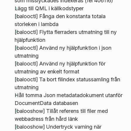
som misslyckades indexeras (fel 406116)
Lägg till QML i källkodstyper
[balooctl] Fånga den konstanta totala
storleken i lambda
[balooctl] Flytta flerraders utmatning till ny
hjälpfunktion
[balooctl] Använd ny hjälpfunktion i json
utmatning
[balooctl] Använd ny hjälpfunktion för
utmatning av enkelt format
[balooctl] Ta bort filindex statussamling från
utmatning
Håll tomma Json metadatadokument utanför
DocumentData databasen
[balooshow] Tillåt referens till filer med
webbadress från hård länk
[balooshow] Undertryck varning när