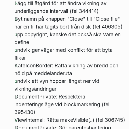
Lägg till åtgärd för att ändra vikning av
underliggande intervall (fel 344414)
Byt namn på knappen "Close" till "Close file"
när en fil har tagits bort från disk (fel 406305)
upp copyright, kanske det också ska vara en
define
undvik genvägar med konflikt för att byta
flikar
KateIconBorder: Rätta vikning av bredd och
höjd på meddelanderuta
undvik att vyn hoppar längst ner vid
vikningsändringar
DocumentPrivate: Respektera
indenteringsläge vid blockmarkering (fel
395430)
ViewInternal: Rätta makeVisible(..) (fel 306745)
DocumentPrivate: Gör parenteshantering