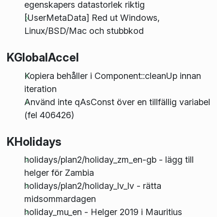
egenskapers datastorlek riktig
[UserMetaData] Red ut Windows,
Linux/BSD/Mac och stubbkod
KGlobalAccel
Kopiera behåller i Component::cleanUp innan
iteration
Använd inte qAsConst över en tillfällig variabel
(fel 406426)
KHolidays
holidays/plan2/holiday_zm_en-gb - lägg till
helger för Zambia
holidays/plan2/holiday_lv_lv - rätta
midsommardagen
holiday_mu_en - Helger 2019 i Mauritius