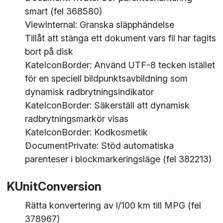
smart (fel 368580)
ViewInternal: Granska släpphändelse
Tillåt att stänga ett dokument vars fil har tagits
bort på disk
KateIconBorder: Använd UTF-8 tecken istället
för en speciell bildpunktsavbildning som
dynamisk radbrytningsindikator
KateIconBorder: Säkerställ att dynamisk
radbrytningsmarkör visas
KateIconBorder: Kodkosmetik
DocumentPrivate: Stöd automatiska
parenteser i blockmarkeringsläge (fel 382213)
KUnitConversion
Rätta konvertering av l/100 km till MPG (fel
378967)