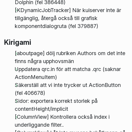
Dolphin (fel 386448)
[KDynamicJobTracker] När kuiserver inte är
tillgänglig, återgå också till grafisk
komponentdialogruta (fel 379887)
Kirigami
[aboutpage] dölj rubriken Authors om det inte
finns några upphovsmän
Uppdatera qrc.in för att matcha .qrc (saknar
ActionMenuItem)
Säkerställ att vi inte trycker ut ActionButton
(fel 406678)
Sidor: exportera korrekt storlek på
contentHeight/implicit
[ColumnView] Kontrollera också index i
underliggande filter..