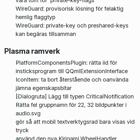
vara tom för 'private-key-flags'
WireGuard: provisorisk lösning för felaktig
hemlig flaggtyp
WireGuard: private-key och preshared-keys
kan begäras tillsamman
Plasma ramverk
PlatformComponentsPlugin: rätta iid för
insticksprogram till QQmlExtensionInterface
IconItem: ta bort återstående och oanvända
jämna egenskapsbitar
[Dialogruta] Lägg till typen CriticalNotification
Rätta fel gruppnamn för 22, 32 bildpunkter i
audio.svg
gör så att mobil textverktygsrad bara visas vid
tryck
använd den nya Kirigami.WheelHandler