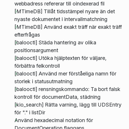
webbadress refererar till oindexerad fil
[MTimeDB] Tillåt tidsstämpel nyare än det
nyaste dokumentet i intervallmatchning
[MTimeDB] Använd exakt träff när exakt träff
efterfrågas
[balooctl] Städa hantering av olika
positionsargument
[balooctl] Utöka hjälptexten för väljare,
förbättra felkontroll
[balooctl] Använd mer förståeliga namn för
storlek i statusutmatning
[balooctl] rensningskommando: Ta bort falsk
kontroll för documentData, städning
[kio_search] Rätta varning, lägg till UDSEntry
för "." i listDir
Använd hexadecimal notation för
DocumentOperation flaggans