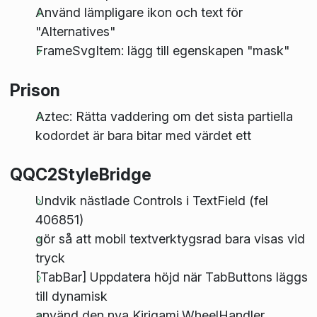
Använd lämpligare ikon och text för
"Alternatives"
FrameSvgItem: lägg till egenskapen "mask"
Prison
Aztec: Rätta vaddering om det sista partiella
kodordet är bara bitar med värdet ett
QQC2StyleBridge
Undvik nästlade Controls i TextField (fel
406851)
gör så att mobil textverktygsrad bara visas vid
tryck
[TabBar] Uppdatera höjd när TabButtons läggs
till dynamisk
använd den nya Kirigami.WheelHandler