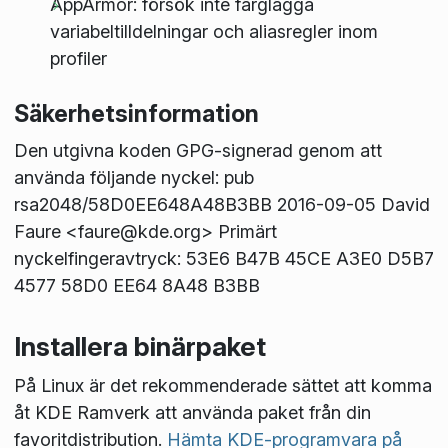
AppArmor: försök inte färglägga
variabeltilldelningar och aliasregler inom
profiler
Säkerhetsinformation
Den utgivna koden GPG-signerad genom att
använda följande nyckel: pub
rsa2048/58D0EE648A48B3BB 2016-09-05 David
Faure <faure@kde.org> Primärt
nyckelfingeravtryck: 53E6 B47B 45CE A3E0 D5B7
4577 58D0 EE64 8A48 B3BB
Installera binärpaket
På Linux är det rekommenderade sättet att komma
åt KDE Ramverk att använda paket från din
favoritdistribution.
Hämta KDE-programvara på