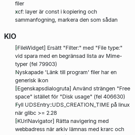
filer
xcf: layer är const i kopiering och
sammanfogning, markera den som sådan
KIO
[FileWidget] Ersätt "Filter:" med "File type:"
vid spara med en begränsad lista av Mime-
typer (fel 79903)
Nyskapade 'Länk till program' filer har en
generisk ikon
[Egenskapsdialogruta] Använd strängen "Free
space" istället för "Disk usage" (fel 406630)
Fyll UDSEntry::UDS_CREATION_TIME på linux
när glibc >= 2.28
[KUrlNavigator] Rätta navigering med
webbadress när arkiv lämnas med krarc och