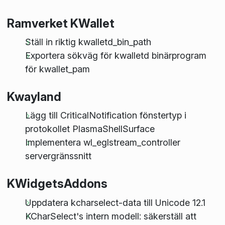
Ramverket KWallet
Ställ in riktig kwalletd_bin_path
Exportera sökväg för kwalletd binärprogram
för kwallet_pam
Kwayland
Lägg till CriticalNotification fönstertyp i
protokollet PlasmaShellSurface
Implementera wl_eglstream_controller
servergränssnitt
KWidgetsAddons
Uppdatera kcharselect-data till Unicode 12.1
KCharSelect's intern modell: säkerställ att