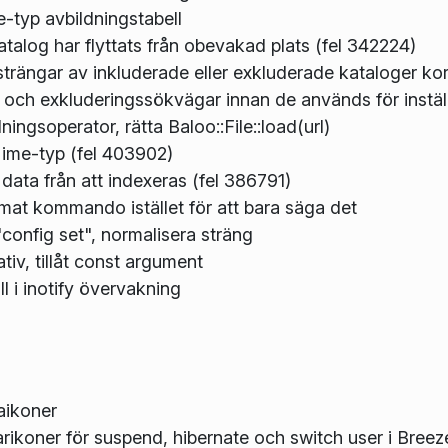
-typ avbildningstabell
talog har flyttats från obevakad plats (fel 342224)
rängar av inkluderade eller exkluderade kataloger kor
- och exkluderingssökvägar innan de används för instäl
ningsoperator, rätta Baloo::File::load(url)
ime-typ (fel 403902)
ata från att indexeras (fel 386791)
ormat kommando istället för att bara säga det
 "config set", normalisera sträng
tiv, tillåt const argument
ll i inotify övervakning
aikoner
ikoner för suspend, hibernate och switch user i Bree