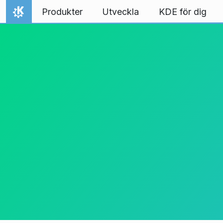
Gå till innehåll
Produkter
Utveckla
KDE för dig
Hem