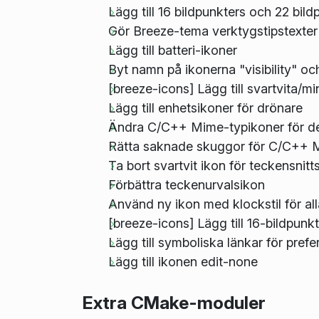
Lägg till 16 bildpunkters och 22 bil
Gör Breeze-tema verktygstipstexte
Lägg till batteri-ikoner
Byt namn på ikonerna "visibility" och
[breeze-icons] Lägg till svartvita/m
Lägg till enhetsikoner för drönare
Ändra C/C++ Mime-typikoner för deklar
Rätta saknade skuggor för C/C++ Mi
Ta bort svartvit ikon för teckensnitt
Förbättra teckenurvalsikon
Använd ny ikon med klockstil för al
[breeze-icons] Lägg till 16-bildpunk
Lägg till symboliska länkar för pre
Lägg till ikonen edit-none
Extra CMake-moduler