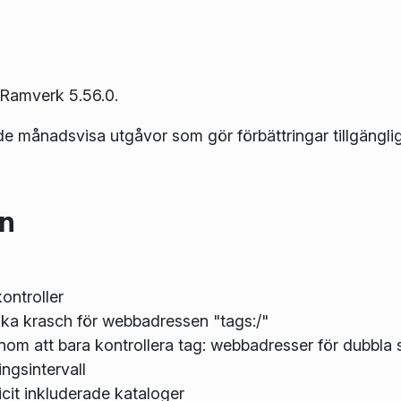
 Ramverk 5.56.0.
de månadsvisa utgåvor som gör förbättringar tillgängli
en
ontroller
vika krasch för webbadressen "tags:/"
enom att bara kontrollera tag: webbadresser för dubbla
ngsintervall
icit inkluderade kataloger