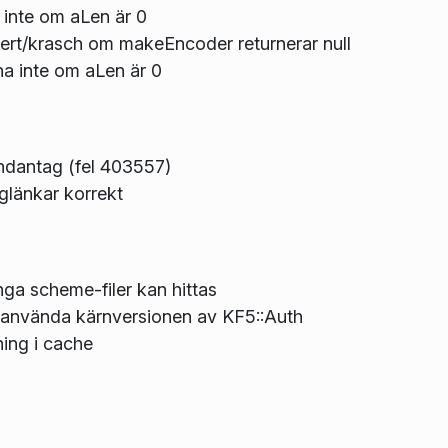
inte om aLen är 0
ert/krasch om makeEncoder returnerar null
 inte om aLen är 0
undantag (fel 403557)
glänkar korrekt
a scheme-filer kan hittas
a använda kärnversionen av KF5::Auth
ing i cache