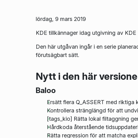
lördag, 9 mars 2019
KDE tillkännager idag utgivning av KDE
Den här utgåvan ingår i en serie planera
förutsägbart sätt.
Nytt i den här version
Baloo
Ersätt flera Q_ASSERT med riktiga k
Kontrollera stränglängd för att und
[tags_kio] Rätta lokal filtaggning g
Hårdkoda återstående tidsuppdateri
Rätta regression för att matcha expl