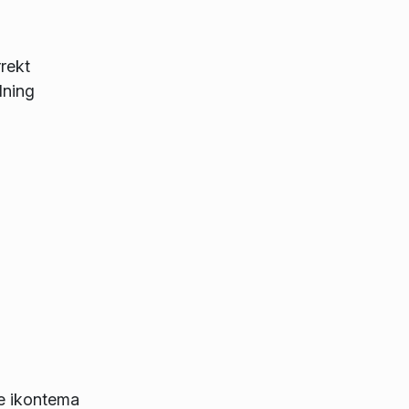
rekt
lning
ze ikontema