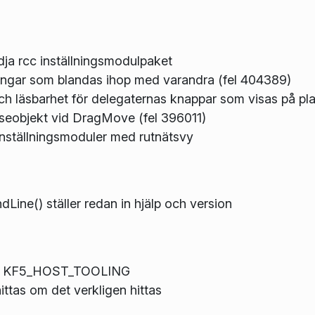
dja rcc inställningsmodulpaket
ingar som blandas ihop med varandra (fel 404389)
h läsbarhet för delegaternas knappar som visas på pla
lseobjekt vid DragMove (fel 396011)
nställningsmoduler med rutnätsvy
ne() ställer redan in hjälp och version
till KF5_HOST_TOOLING
tas om det verkligen hittas