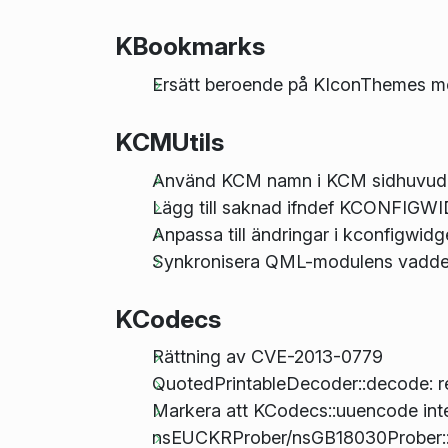
KBookmarks
Ersätt beroende på KIconThemes m
KCMUtils
Använd KCM namn i KCM sidhuvud
Lägg till saknad ifndef KCONFI
Anpassa till ändringar i kconfigwidg
Synkronisera QML-modulens vadderi
KCodecs
Rättning av CVE-2013-0779
QuotedPrintableDecoder::decode: retur
Markera att KCodecs::uuencode int
nsEUCKRProber/nsGB18030Prober::H