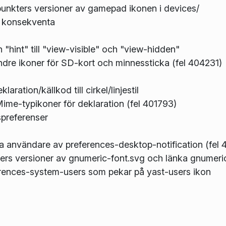
dpunkters versioner av gamepad ikonen i devices/
r konsekventa
 "hint" till "view-visible" och "view-hidden"
indre ikoner för SD-kort och minnessticka (fel 404231)
ation/källkod till cirkel/linjestil
me-typikoner för deklaration (fel 401793)
spreferenser
la användare av preferences-desktop-notification (fel
ters versioner av gnumeric-font.svg och länka gnumeric-
ferences-system-users som pekar på yast-users ikon