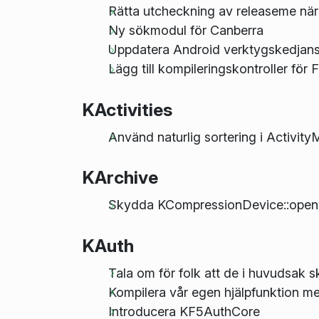
Rätta utcheckning av releaseme när 
Ny sökmodul för Canberra
Uppdatera Android verktygskedjans fi
Lägg till kompileringskontroller för
KActivities
Använd naturlig sortering i Activity
KArchive
Skydda KCompressionDevice::open frå
KAuth
Tala om för folk att de i huvudsak
Kompilera vår egen hjälpfunktion m
Introducera KF5AuthCore