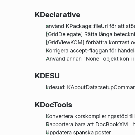
KDeclarative
använd KPackage::fileUrl för att stö
[GridDelegate] Rätta långa beteckn
[GridViewKCM] förbättra kontrast oc
Korrigera accept-flaggan för hände
Använd annan "None" objektikon i i
KDESU
kdesud: KAboutData::setupCommandLi
KDocTools
Konvertera korskompileringsstöd 
Rapportera bara att DocBookXML hit
Uppdatera spanska poster