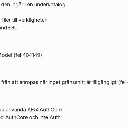
den ingår i en underkatalog
ler till verkligheten
 FindEGL
Model (fel 404149)
n att anropas när inget gränssnitt är tillgängligt (fe
 ska använda KF5::AuthCore
ed AuthCore och inte Auth