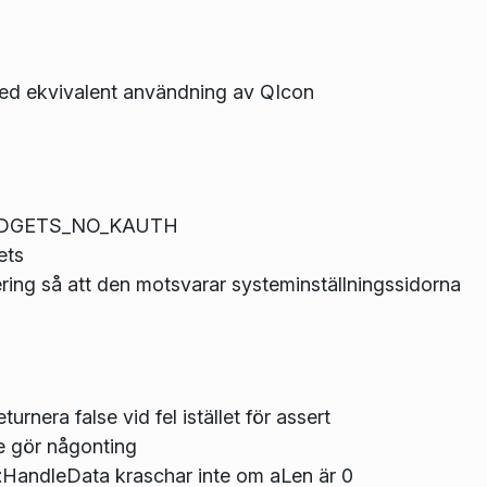
ed ekvivalent användning av QIcon
GWIDGETS_NO_KAUTH
ets
ng så att den motsvarar systeminställningssidorna
nera false vid fel istället för assert
e gör någonting
andleData kraschar inte om aLen är 0