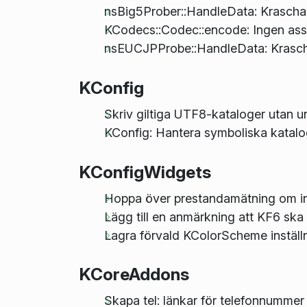
nsBig5Prober::HandleData: Krascha 
KCodecs::Codec::encode: Ingen ass
nsEUCJPProbe::HandleData: Krascha
KConfig
Skriv giltiga UTF8-kataloger utan 
KConfig: Hantera symboliska katalo
KConfigWidgets
Hoppa över prestandamätning om ing
Lägg till en anmärkning att KF6 sk
Lagra förvald KColorScheme inställn
KCoreAddons
Skapa tel: länkar för telefonnummer