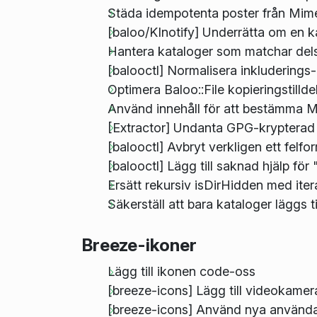
Städa idempotenta poster från Mime
[baloo/KInotify] Underrätta om en ka
Hantera kataloger som matchar delst
[balooctl] Normalisera inkluderings
Optimera Baloo::File kopieringstilldel
Använd innehåll för att bestämma M
[Extractor] Undanta GPG-krypterad d
[balooctl] Avbryt verkligen ett felf
[balooctl] Lägg till saknad hjälp för
Ersätt rekursiv isDirHidden med itera
Säkerställ att bara kataloger läggs ti
Breeze-ikoner
Lägg till ikonen code-oss
[breeze-icons] Lägg till videokamer
[breeze-icons] Använd nya användar