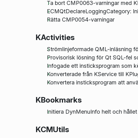
Ta bort CMP0063-varningar med K
ECMQtDeclareLoggingCategory: In
Rätta CMP0054-varningar
KActivities
Strömlinjeformade QML-inläsning f
Provisorisk lösning för Qt SQL-fel so
Infogade ett insticksprogram som kör
Konverterade från KService till KPl
Konvertera insticksprogram att an
KBookmarks
Initiera DynMenuInfo helt och hållet
KCMUtils