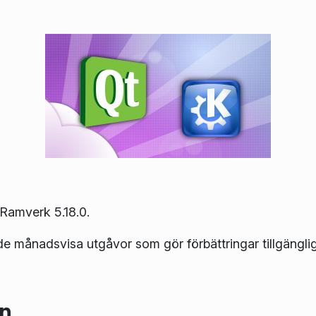
Ramverk 5.18.0.
de månadsvisa utgåvor som gör förbättringar tillgängli
en