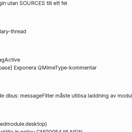
in utan SOURCES till ett fel
dary-thread
agActive
base] Exponera QMimeType-kommentar
dade dbus: messageFilter måste utlösa laddning av modu
kdedmodule.desktop)
tälla in policy CMP0054 till NEW