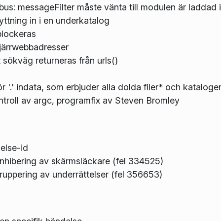
dbus: messageFilter måste vänta till modulen är laddad i
lyttning in i en underkatalog
blockeras
fjärrwebbadresser
sökväg returneras från urls()
r '.' indata, som erbjuder alla dolda filer* och kataloge
kontroll av argc, programfix av Steven Bromley
else-id
 inhibering av skärmsläckare (fel 334525)
 gruppering av underrättelser (fel 356653)