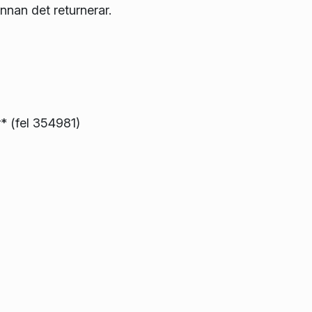
nnan det returnerar.
r* (fel 354981)