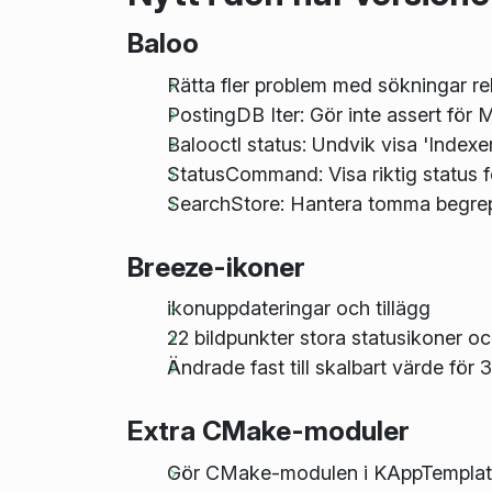
Baloo
Rätta fler problem med sökningar rel
PostingDB Iter: Gör inte assert 
Balooctl status: Undvik visa 'Indexer
StatusCommand: Visa riktig status f
SearchStore: Hantera tomma begrep
Breeze-ikoner
ikonuppdateringar och tillägg
22 bildpunkter stora statusikoner o
Ändrade fast till skalbart värde för
Extra CMake-moduler
Gör CMake-modulen i KAppTemplate