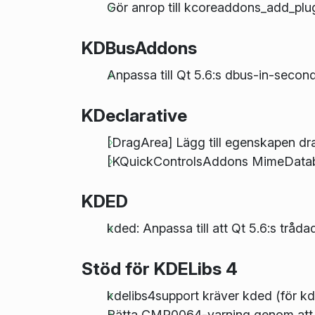
Gör anrop till kcoreaddons_add_plug
KDBusAddons
Anpassa till Qt 5.6:s dbus-in-secon
KDeclarative
[DragArea] Lägg till egenskapen dr
[KQuickControlsAddons MimeData
KDED
kded: Anpassa till att Qt 5.6:s trå
Stöd för KDELibs 4
kdelibs4support kräver kded (för 
Rätta CMP0064-varning genom att s