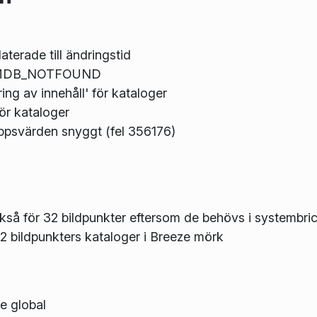
aterade till ändringstid
för MDB_NOTFOUND
ing av innehåll' för kataloger
ör kataloger
psvärden snyggt (fel 356176)
ckså för 32 bildpunkter eftersom de behövs i systembri
 32 bildpunkters kataloger i Breeze mörk
 global