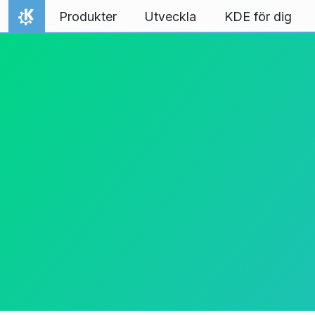
Gå till innehåll
Produkter
Utveckla
KDE för dig
Hem