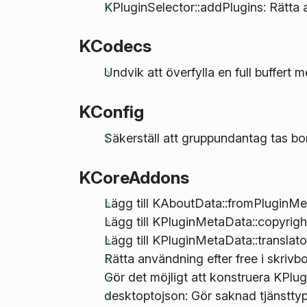
KPluginSelector::addPlugins: Rätta a
KCodecs
Undvik att överfylla en full buffert 
KConfig
Säkerställ att gruppundantag tas bort
KCoreAddons
Lägg till KAboutData::fromPluginM
Lägg till KPluginMetaData::copyright
Lägg till KPluginMetaData::translat
Rätta användning efter free i skrivbo
Gör det möjligt att konstruera KP
desktoptojson: Gör saknad tjänsttypsf