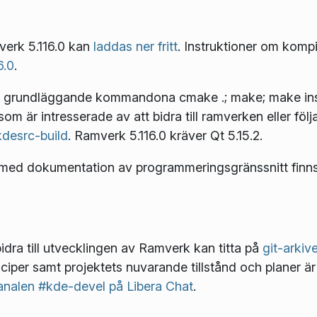
verk 5.116.0 kan
laddas ner fritt
. Instruktioner om kompil
6.0
.
d de grundläggande kommandona
cmake .; make; make ins
om är intresserade av att bidra till ramverken eller föl
desrc-build
. Ramverk 5.116.0 kräver Qt 5.15.2.
rk med dokumentation av programmeringsgränssnitt finn
idra till utvecklingen av Ramverk kan titta på
git-arkiv
nciper samt projektets nuvarande tillstånd och planer är
nalen #kde-devel på Libera Chat
.