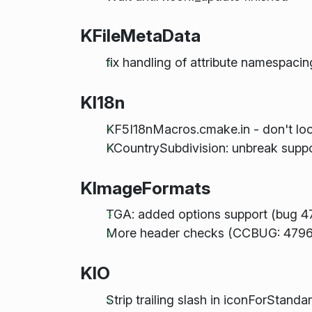
KFileMetaData
fix handling of attribute namespacin
KI18n
KF5I18nMacros.cmake.in - don't lo
KCountrySubdivision: unbreak suppo
KImageFormats
TGA: added options support (bug 4
More header checks (CCBUG: 47961
KIO
Strip trailing slash in iconForStand