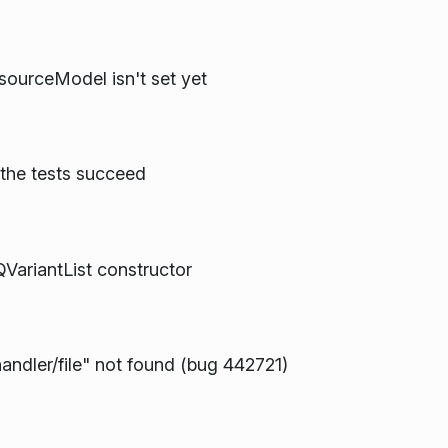
 sourceModel isn't set yet
 the tests succeed
VariantList constructor
ndler/file" not found (bug 442721)