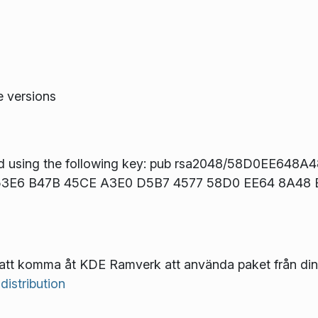
e versions
d using the following key: pub rsa2048/58D0EE648A
t: 53E6 B47B 45CE A3E0 D5B7 4577 58D0 EE64 8A48
att komma åt KDE Ramverk att använda paket från din f
distribution