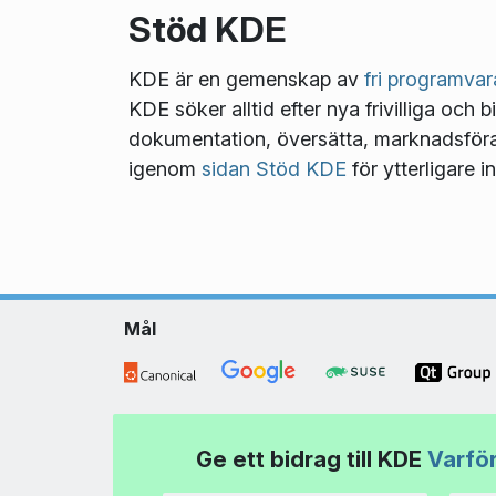
Stöd KDE
KDE är en gemenskap av
fri programvar
KDE söker alltid efter nya frivilliga och b
dokumentation, översätta, marknadsföra, 
igenom
sidan Stöd KDE
för ytterligare i
Mål
Ge ett bidrag till KDE
Varför