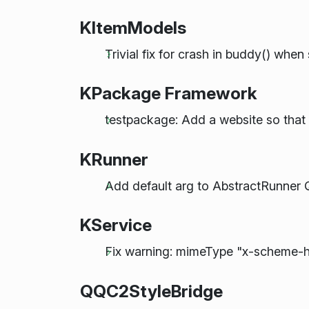
KItemModels
Trivial fix for crash in buddy() when
KPackage Framework
testpackage: Add a website so that
KRunner
Add default arg to AbstractRunner Q
KService
Fix warning: mimeType "x-scheme-ha
QQC2StyleBridge