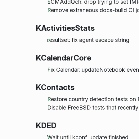
ECMAddQch: drop trying to set IMP
Remove extraneous docs-build CI job
KActivitiesStats
resultset: fix agent escape string
KCalendarCore
Fix Calendar::updateNotebook event 
KContacts
Restore country detection tests on
Disable FreeBSD tests that recently s
KDED
Wait until kconf_update finished