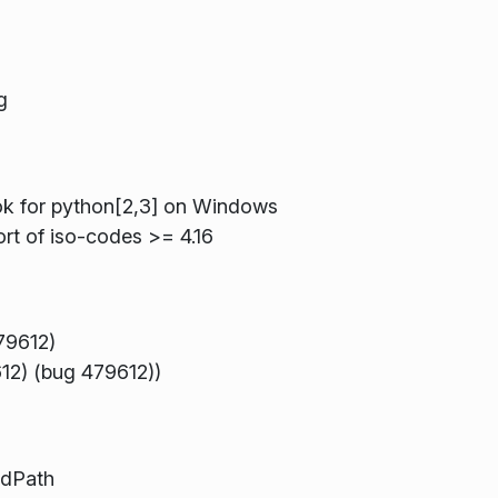
g
ok for python[2,3] on Windows
rt of iso-codes >= 4.16
79612)
2) (bug 479612))
ardPath