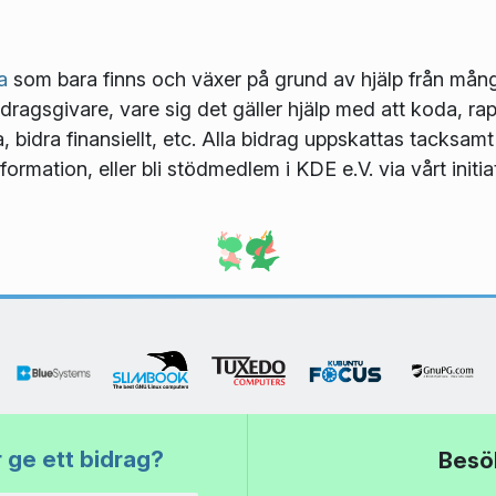
a
som bara finns och växer på grund av hjälp från många 
idragsgivare, vare sig det gäller hjälp med att koda, rapp
bidra finansiellt, etc. Alla bidrag uppskattas tacksam
nformation, eller bli stödmedlem i KDE e.V. via vårt initia
 ge ett bidrag?
Besö