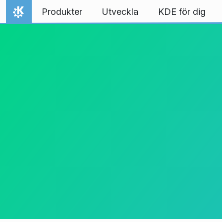
Gå till innehåll
Produkter
Utveckla
KDE för dig
Hem