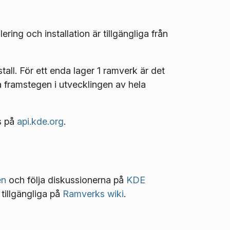
ering och installation är tillgängliga från
tall
. För ett enda lager 1 ramverk är det
ja framstegen i utvecklingen av hela
s på
api.kde.org
.
en
och följa diskussionerna på
KDE
 tillgängliga på
Ramverks wiki
.