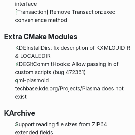
interface
[Transaction] Remove Transaction::exec
convenience method
Extra CMake Modules
KDEInstallDirs: fix description of KXMLGUIDIR
& LOCALEDIR
KDEGitCommitHooks: Allow passing in of
custom scripts (bug 472361)
qml-plasmoid
techbase.kde.org/Projects/Plasma does not
exist
KArchive
Support reading file sizes from ZIP64
extended fields