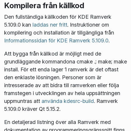
Kompilera från källkod
Den fullständiga källkoden för KDE Ramverk
5.109.0 kan
laddas ner fritt
. Instruktioner om
kompilering och installation är tillgängliga från
Informationssidan för KDE Ramverk 5.109.0
.
Att bygga från källkod är möjligt med de
grundläggande kommandona
cmake .; make; make
install
. För ett enda lager 1 ramverk är det oftast
den enklaste lösningen. Personer som är
intresserade av att bidra till ramverken eller följa
framstegen i utvecklingen av hela uppsättningen
uppmuntras att
använda kdesrc-build
. Ramverk
5.109.0 kräver Qt 5.15.2.
En detaljerad listning över alla Ramverk med
dokumentation av programmeringsgränssnitt finns