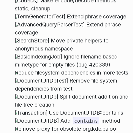
[Codecs] Make encode/decode methods
static, cleanup
[TermGeneratorTest] Extend phrase coverage
[AdvancedQueryParserTest] Extend phrase
coverage
[SearchStore] Move private helpers to
anonymous namespace
[BasicIndexingJob] Ignore filename based
mimetype for empty files (bug 420339)
Reduce filesystem dependencies in more tests
[DocumentUrlDbTest] Remove file system
dependencies from test
[DocumentUrlDb] Split document addition and
file tree creation
[Transaction] Use DocumentUrlDB::contains
[DocumentUrlDB] Add
method
contains
Remove proxy for obsolete org.kde.baloo