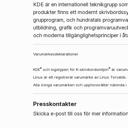
KDE är en internationell teknikgrupp so
produkter finns ett modernt skrivbordss
grupprogram, och hundratals programvaro
utbildning, grafik och programvaruutvec
och moderna tillgänglighetsprinciper i 
Varumärkesdeklarationer
®
®
KDE
och logotypen för K-skrivbordsmiljön
är varumä
Linux är ett registrerat varumärke av Linus Torvalds
Alla övriga varumärken och upphovsrätter nämnda i det
Presskontakter
Skicka e-post till oss för mer informatio