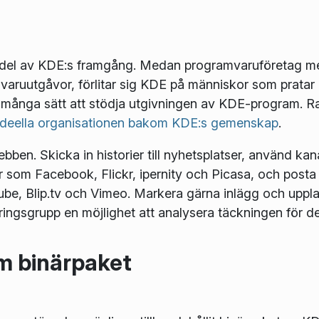
ig del av KDE:s framgång. Medan programvaruföretag 
aruutgåvor, förlitar sig KDE på människor som pratar
t många sätt att stödja utgivningen av KDE-program. Ra
ideella organisationen bakom KDE:s gemenskap
.
ben. Skicka in historier till nyhetsplatser, använd kan
ter som Facebook, Flickr, ipernity och Picasa, och posta
Tube, Blip.tv och Vimeo. Markera gärna inlägg och upp
öringsgrupp en möjlighet att analysera täckningen för
m binärpaket