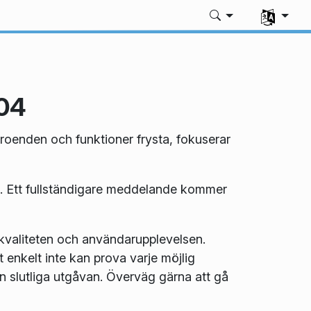
Välj ditt sp
.04
oenden och funktioner frysta, fokuserar
. Ett fullständigare meddelande kommer
kvaliteten och användarupplevelsen.
t enkelt inte kan prova varje möjlig
den slutliga utgåvan. Överväg gärna att gå