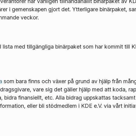
erantörer har vänligen tillhandahållit binärpaket av K
ntärer i gemenskapen gjort det. Ytterligare binärpaket,
kommande veckor.
l lista med tillgängliga binärpaket som har kommit til
a
som bara finns och växer på grund av hjälp från många 
idragsgivare, vare sig det gäller hjälp med att koda, rapp
bidra finansiellt, etc. Alla bidrag uppskattas tacksam
nformation, eller bli stödmedlem i KDE e.V. via vårt initia