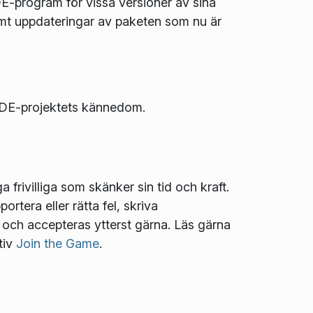
DE-program för vissa versioner av sina
 samt uppdateringar av paketen som nu är
l KDE-projektets kännedom.
frivilliga som skänker sin tid och kraft.
ortera eller rätta fel, skriva
t och accepteras ytterst gärna. Läs gärna
tiv
Join the Game
.