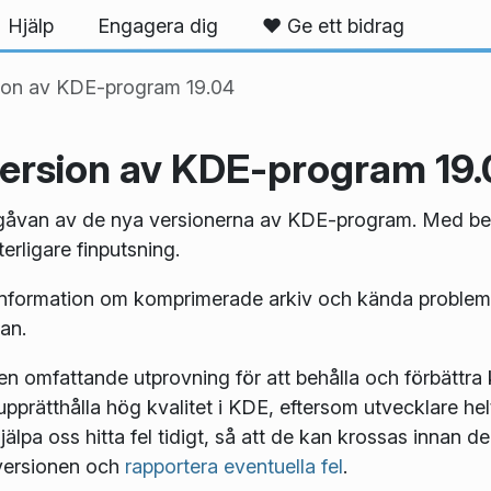
Hjälp
Engagera dig
❤️ Ge ett bidrag
sion av KDE-program 19.04
version av KDE-program 19
tgåvan av de nya versionerna av KDE-program. Med ber
erligare finputsning.
information om komprimerade arkiv och kända problem
van.
 omfattande utprovning för att behålla och förbättra 
upprätthålla hög kvalitet i KDE, eftersom utvecklare hel
hjälpa oss hitta fel tidigt, så att de kan krossas innan 
aversionen och
rapportera eventuella fel
.