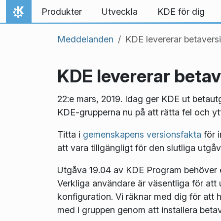
Gå till innehåll
Produkter
Utveckla
KDE för dig
Hem
Meddelanden
KDE levererar betaver
KDE levererar beta
22:e mars, 2019. Idag ger KDE ut betau
KDE-grupperna nu på att rätta fel och ytt
Titta i
gemenskapens versionsfakta
för 
att vara tillgängligt för den slutliga utgå
Utgåva 19.04 av KDE Program behöver en
Verkliga användare är väsentliga för att 
konfiguration. Vi räknar med dig för att 
med i gruppen genom att installera bet