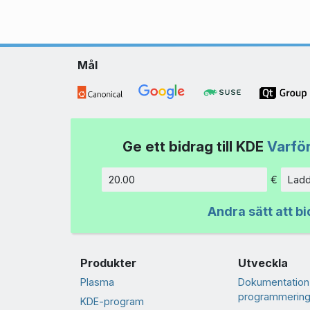
Mål
Ge ett bidrag till KDE
Varför
€
Ladd
Belopp
Andra sätt att bi
Produkter
Utveckla
Plasma
Dokumentation
programmering
KDE-program