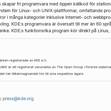
m skapar fri programvara med öppen källkod för station
ystem för Linux- och UNIX-plattformar, omfattande pro
r i många kategorier inklusive Internet- och webbpro
kling. KDE:s programvara är översatt till mer än 60 s
åtanke. KDE:s funktionsrika program kör direkt på Lin
rken registrerade av KDE e.V..
. UNIX är ett registrerat varumärke av The Open Group i Förenta statern
 här tillkännagivandet hör till sina respektive ägare.
n:
press@kde.org