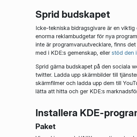
Sprid budskapet
Icke-tekniska bidragsgivare är en vikt
enorma reklambudgetar för nya programv
inte är programvaruutvecklare, finns de
med i KDE:s gemenskap, eller
stöd den 
Sprid gärna budskapet på den sociala web
twitter. Ladda upp skärmbilder till tjäns
skärmfilmer och ladda upp dem till You
lätta att hitta och ger KDE:s marknadsf
Installera KDE-progra
Paket