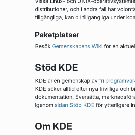
Vissa Linux- och UNIX-operativsystemlev
distributioner, och i andra fall har volo
tillgängliga, kan bli tillgängliga under 
Paketplatser
Besök
Gemenskapens Wiki
för en aktuel
Stöd KDE
KDE är en gemenskap av
fri programvar
KDE söker alltid efter nya frivilliga och b
dokumentation, översätta, marknadsföra, 
igenom
sidan Stöd KDE
för ytterligare i
Om KDE