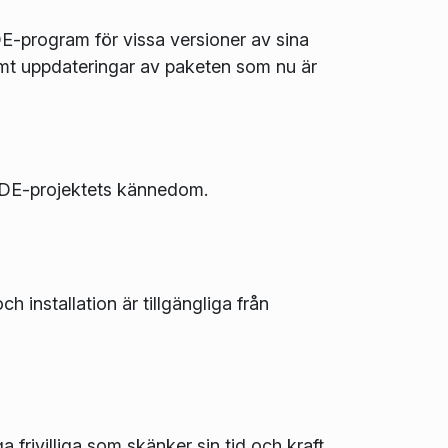
DE-program för vissa versioner av sina
 samt uppdateringar av paketen som nu är
l KDE-projektets kännedom.
h installation är tillgängliga från
frivilliga som skänker sin tid och kraft.