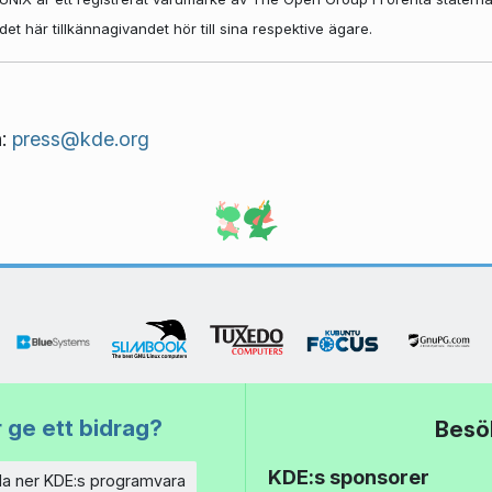
 här tillkännagivandet hör till sina respektive ägare.
n:
press@kde.org
 ge ett bidrag?
Besö
KDE:s sponsorer
a ner KDE:s programvara