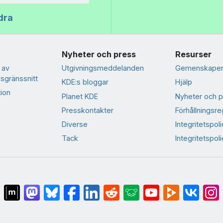
dra
Nyheter och press
Resurser
 av
Utgivningsmeddelanden
Gemenskapen
sgränssnitt
KDE:s bloggar
Hjälp
ion
Planet KDE
Nyheter och p
Presskontakter
Förhållningsre
Diverse
Integritetspoli
Tack
Integritetspol