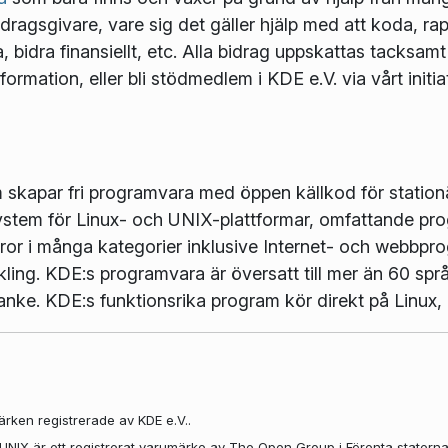
idragsgivare, vare sig det gäller hjälp med att koda, rapp
bidra finansiellt, etc. Alla bidrag uppskattas tacksam
nformation, eller bli stödmedlem i KDE e.V. via vårt initia
m skapar fri programvara med öppen källkod för station
ystem för Linux- och UNIX-plattformar, omfattande pro
r i många kategorier inklusive Internet- och webbpro
kling. KDE:s programvara är översatt till mer än 60 s
åtanke. KDE:s funktionsrika program kör direkt på Lin
rken registrerade av KDE e.V..
. UNIX är ett registrerat varumärke av The Open Group i Förenta statern