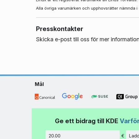
Alla övriga varumärken och upphovsrätter nämnda i det
Presskontakter
Skicka e-post till oss för mer informatio
Mål
Ge ett bidrag till KDE
Varför
€
Ladd
Belopp