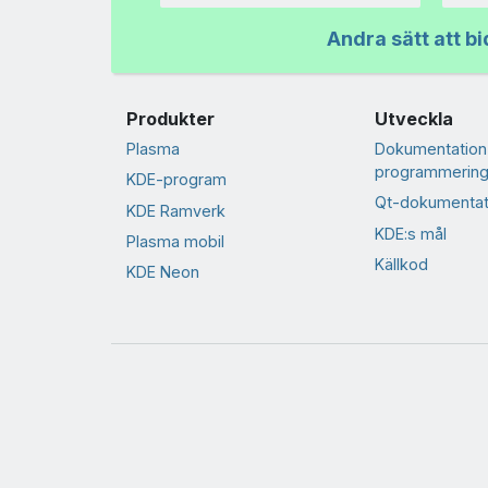
Andra sätt att bi
Produkter
Utveckla
Plasma
Dokumentation
programmering
KDE-program
Qt-dokumentat
KDE Ramverk
KDE:s mål
Plasma mobil
Källkod
KDE Neon