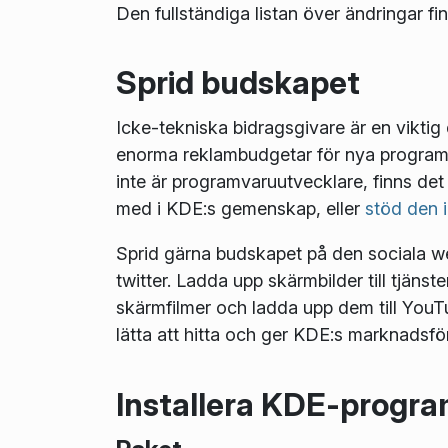
Den fullständiga listan över ändringar fi
Sprid budskapet
Icke-tekniska bidragsgivare är en vikt
enorma reklambudgetar för nya programv
inte är programvaruutvecklare, finns de
med i KDE:s gemenskap, eller
stöd den 
Sprid gärna budskapet på den sociala web
twitter. Ladda upp skärmbilder till tjäns
skärmfilmer och ladda upp dem till You
lätta att hitta och ger KDE:s marknadsf
Installera KDE-progra