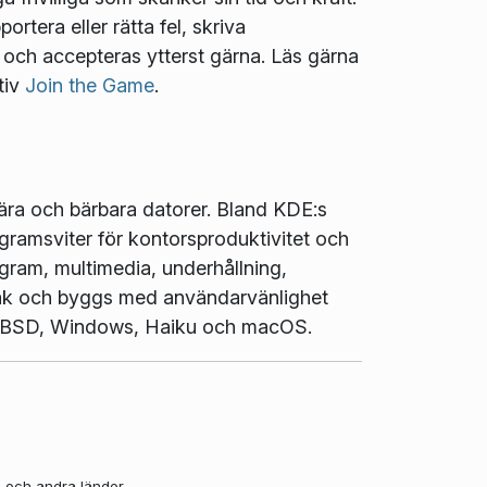
ortera eller rätta fel, skriva
t och accepteras ytterst gärna. Läs gärna
tiv
Join the Game
.
ära och bärbara datorer. Bland KDE:s
gramsviter för kontorsproduktivitet och
gram, multimedia, underhållning,
pråk och byggs med användarvänlighet
ux, BSD, Windows, Haiku och macOS.
a och andra länder.