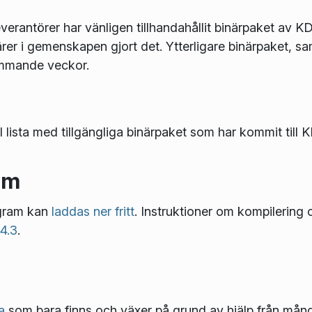
erantörer har vänligen tillhandahållit binärpaket av K
ntärer i gemenskapen gjort det. Ytterligare binärpaket,
kommande veckor.
l lista med tillgängliga binärpaket som har kommit til
am
ogram kan
laddas ner fritt
. Instruktioner om kompilering oc
4.3
.
a
som bara finns och växer på grund av hjälp från många 