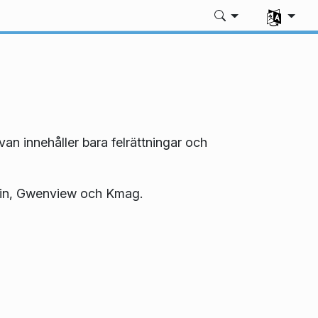
Välj ditt sp
van innehåller bara felrättningar och
phin, Gwenview och Kmag.