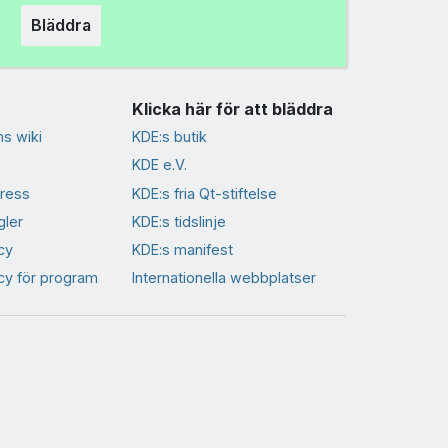
Bläddra
Klicka här för att bläddra
s wiki
KDE:s butik
KDE e.V.
ress
KDE:s fria Qt-stiftelse
gler
KDE:s tidslinje
cy
KDE:s manifest
icy för program
Internationella webbplatser