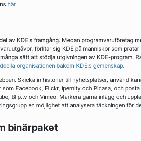
nns
här
.
ig del av KDE:s framgång. Medan programvaruföretag 
aruutgåvor, förlitar sig KDE på människor som pratar
t många sätt att stödja utgivningen av KDE-program. Ra
ideella organisationen bakom KDE:s gemenskap
.
ben. Skicka in historier till nyhetsplatser, använd kan
ter som Facebook, Flickr, ipernity och Picasa, och posta
Tube, Blip.tv och Vimeo. Markera gärna inlägg och upp
öringsgrupp en möjlighet att analysera täckningen för
m binärpaket