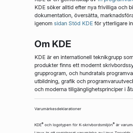
KDE söker alltid efter nya frivilliga och b
dokumentation, översätta, marknadsföra, 
igenom
sidan Stöd KDE
för ytterligare i
Om KDE
KDE är en internationell teknikgrupp so
produkter finns ett modernt skrivbordss
grupprogram, och hundratals programvaro
utbildning, grafik och programvaruutvec
och moderna tillgänglighetsprinciper i 
Varumärkesdeklarationer
®
®
KDE
och logotypen för K-skrivbordsmiljön
är varumä
Linux är ett registrerat varumärke av Linus Torvalds