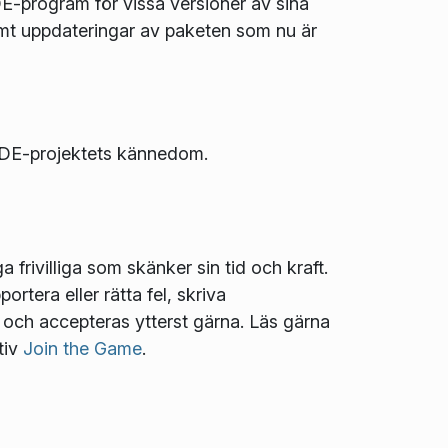
DE-program för vissa versioner av sina
 samt uppdateringar av paketen som nu är
l KDE-projektets kännedom.
frivilliga som skänker sin tid och kraft.
ortera eller rätta fel, skriva
t och accepteras ytterst gärna. Läs gärna
tiv
Join the Game
.