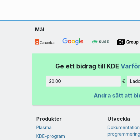
Mål
Ge ett bidrag till KDE
Varför
€
Ladd
Belopp
Andra sätt att bi
Produkter
Utveckla
Plasma
Dokumentation
programmering
KDE-program