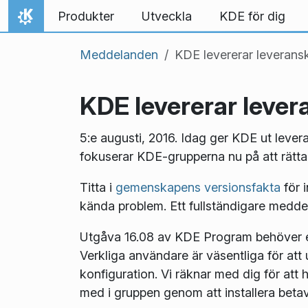
Gå till innehåll
Produkter
Utveckla
KDE för dig
Hem
Meddelanden
KDE levererar leveran
KDE levererar leve
5:e augusti, 2016. Idag ger KDE ut lev
fokuserar KDE-grupperna nu på att rätta f
Titta i
gemenskapens versionsfakta
för 
kända problem. Ett fullständigare meddel
Utgåva 16.08 av KDE Program behöver en
Verkliga användare är väsentliga för att 
konfiguration. Vi räknar med dig för att 
med i gruppen genom att installera bet