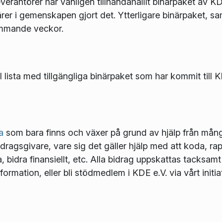
erantörer har vänligen tillhandahållit binärpaket av K
ntärer i gemenskapen gjort det. Ytterligare binärpaket,
kommande veckor.
l lista med tillgängliga binärpaket som har kommit til
a
som bara finns och växer på grund av hjälp från många 
idragsgivare, vare sig det gäller hjälp med att koda, rapp
bidra finansiellt, etc. Alla bidrag uppskattas tacksam
nformation, eller bli stödmedlem i KDE e.V. via vårt initia