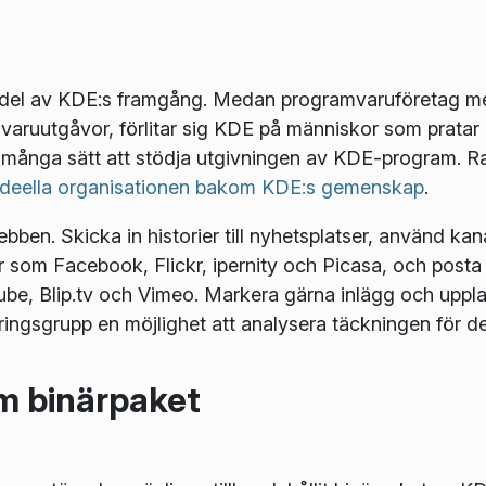
ig del av KDE:s framgång. Medan programvaruföretag 
aruutgåvor, förlitar sig KDE på människor som pratar
t många sätt att stödja utgivningen av KDE-program. Ra
ideella organisationen bakom KDE:s gemenskap
.
ben. Skicka in historier till nyhetsplatser, använd kan
ter som Facebook, Flickr, ipernity och Picasa, och posta
Tube, Blip.tv och Vimeo. Markera gärna inlägg och upp
öringsgrupp en möjlighet att analysera täckningen för
m binärpaket