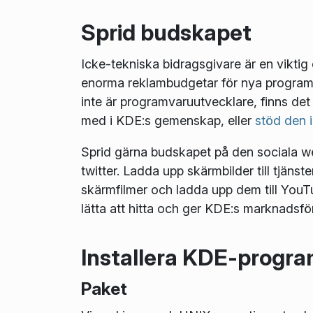
Sprid budskapet
Icke-tekniska bidragsgivare är en vikt
enorma reklambudgetar för nya programv
inte är programvaruutvecklare, finns de
med i KDE:s gemenskap, eller
stöd den 
Sprid gärna budskapet på den sociala web
twitter. Ladda upp skärmbilder till tjäns
skärmfilmer och ladda upp dem till You
lätta att hitta och ger KDE:s marknadsf
Installera KDE-progra
Paket