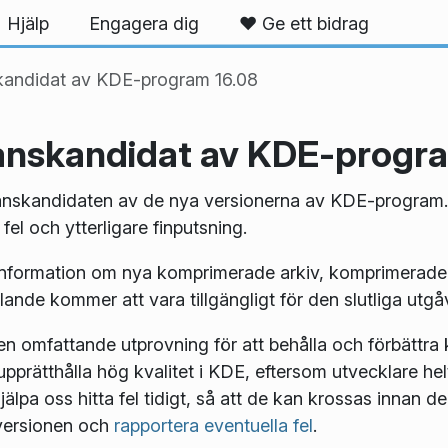
Hjälp
Engagera dig
❤️ Ge ett bidrag
skandidat av KDE-program 16.08
ranskandidat av KDE-progr
eranskandidaten av de nya versionerna av KDE-program.
el och ytterligare finputsning.
information om nya komprimerade arkiv, komprimerade
ande kommer att vara tillgängligt för den slutliga utgå
 omfattande utprovning för att behålla och förbättra 
upprätthålla hög kvalitet i KDE, eftersom utvecklare hel
hjälpa oss hitta fel tidigt, så att de kan krossas innan 
aversionen och
rapportera eventuella fel
.