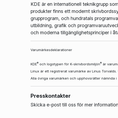
KDE är en internationell teknikgrupp so
produkter finns ett modernt skrivbordss
grupprogram, och hundratals programvaro
utbildning, grafik och programvaruutvec
och moderna tillgänglighetsprinciper i 
Varumärkesdeklarationer
®
®
KDE
och logotypen för K-skrivbordsmiljön
är varumä
Linux är ett registrerat varumärke av Linus Torvalds
Alla övriga varumärken och upphovsrätter nämnda i det
Presskontakter
Skicka e-post till oss för mer informatio