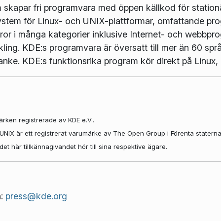
m skapar fri programvara med öppen källkod för station
ystem för Linux- och UNIX-plattformar, omfattande pro
r i många kategorier inklusive Internet- och webbpro
kling. KDE:s programvara är översatt till mer än 60 s
åtanke. KDE:s funktionsrika program kör direkt på Lin
rken registrerade av KDE e.V..
. UNIX är ett registrerat varumärke av The Open Group i Förenta statern
 här tillkännagivandet hör till sina respektive ägare.
n:
press@kde.org