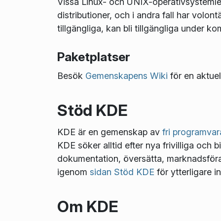
Vissa Linux- och UNIX-operativsystemlev
distributioner, och i andra fall har volo
tillgängliga, kan bli tillgängliga under 
Paketplatser
Besök
Gemenskapens Wiki
för en aktuel
Stöd KDE
KDE är en gemenskap av
fri programvar
KDE söker alltid efter nya frivilliga och b
dokumentation, översätta, marknadsföra, 
igenom
sidan Stöd KDE
för ytterligare i
Om KDE