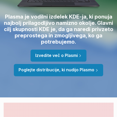
Plasma je vodilni izdelek KDE-ja, ki ponuja
najbolj prilagodljivo namizno okolje. Glavni
cilj skupnosti KDE je, da ga naredi privzeto
preprostega in zmogljivega, ko ga
potrebujemo.
Izvedite več o Plasmi
Poglejte distribucije, ki nudijo Plasmo