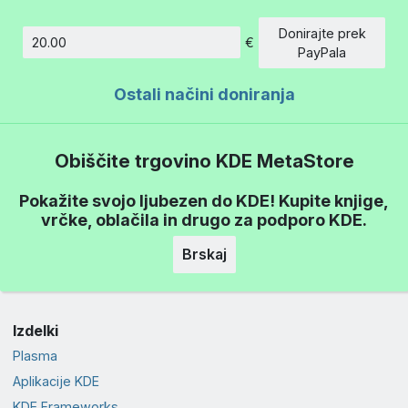
Donirajte prek
€
Znesek
PayPala
Ostali načini doniranja
Obiščite trgovino KDE MetaStore
Pokažite svojo ljubezen do KDE! Kupite knjige,
vrčke, oblačila in drugo za podporo KDE.
Brskaj
Izdelki
Plasma
Aplikacije KDE
KDE Frameworks