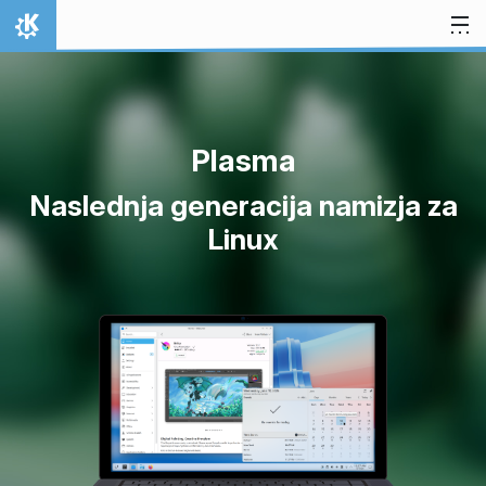
Preskoči na vsebino
Domov
Plasma
Naslednja generacija namizja za
Linux