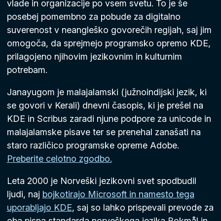
vlade in organizacije po vsem svetu. To je še
posebej pomembno za pobude za digitalno
suverenost v neangleško govorečih regijah, saj jim
omogoča, da sprejmejo programsko opremo KDE,
prilagojeno njihovim jezikovnim in kulturnim
potrebam.
Janayugom je malajalamski (južnoindijski jezik, ki
se govori v Kerali) dnevni časopis, ki je prešel na
KDE in Scribus zaradi njune podpore za unicode in
malajalamske pisave ter se prenehal zanašati na
staro različico programske opreme Adobe.
Preberite celotno zgodbo.
Leta 2000 je Norveški jezikovni svet spodbudil
ljudi, naj
bojkotirajo Microsoft in namesto tega
uporabljajo KDE
, saj so lahko prispevali prevode za
oba pisna standarda norveškega jezika Bokmål in