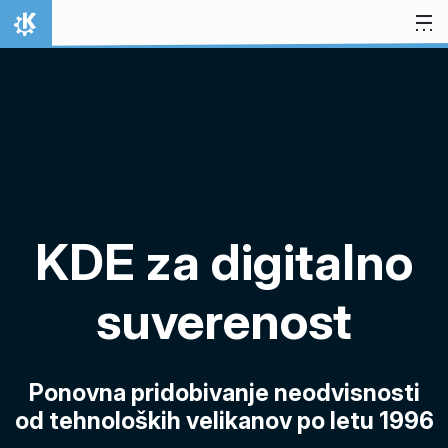
Preskoči na vsebino
Domov
KDE za digitalno
suverenost
Ponovna pridobivanje neodvisnosti
od tehnoloških velikanov po letu 1996