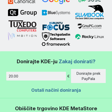
Donirajte KDE-ju
Zakaj donirati?
Donirajte prek
€
Znesek
PayPala
Ostali načini doniranja
Obiščite trgovino KDE MetaStore