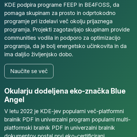
KDE podpira programe FEEP in BE4FOSS, da
pomaga skupinam za prosto in odprtokodno
programje pri izdelavi več okolju prijaznega
programja. Projekti zagotavljajo skupinam provide
communities vodila in podporo za optimizacijo
programja, da je bolj energetsko učinkovita in da
ima daljšo življenjsko dobo.
Naučite se več
Okularju dodeljena eko-značka Blue
Angel
V letu 2022 je KDE-jev popularni več-platformni
bralnik PDF in univerzalni program popularni multi-
platformski bralnik PDF in univerzalni bralnik
dokumentov postal prvi eko-certificirani