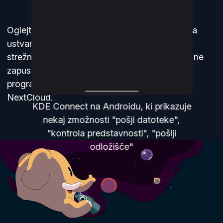
Oglejte si tudi
Nextcloud
, ki vam omogoča, da
ustvarite svoj oblak na zasebnem osebnem
strežniku in zagotovite, da vaši podatki nikoli ne
zapustijo vašega skrbništva. Številni deli
programske opreme KDE se integrirajo z
NextCloud.
KDE Connect na Androidu, ki prikazuje
nekaj zmožnosti "pošji datoteke",
"kontrola predstavnosti", "pošlji
odložišče"