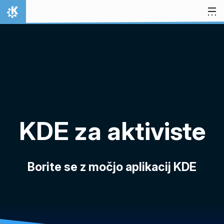
Preskoči na vsebino
Domov
KDE za aktiviste
Borite se z močjo aplikacij KDE