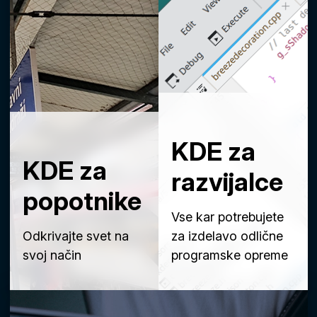
KDE za
KDE za
razvijalce
popotnike
Vse kar potrebujete
Odkrivajte svet na
za izdelavo odlične
svoj način
programske opreme