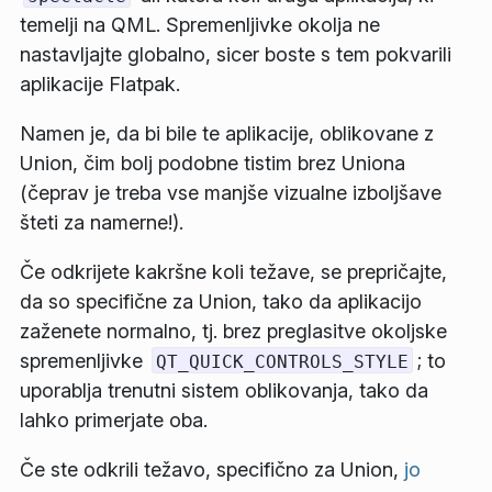
temelji na QML. Spremenljivke okolja ne
nastavljajte globalno, sicer boste s tem pokvarili
aplikacije Flatpak.
Namen je, da bi bile te aplikacije, oblikovane z
Union, čim bolj podobne tistim brez Uniona
(čeprav je treba vse manjše vizualne izboljšave
šteti za namerne!).
Če odkrijete kakršne koli težave, se prepričajte,
da so specifične za Union, tako da aplikacijo
zaženete normalno, tj. brez preglasitve okoljske
spremenljivke
; to
QT_QUICK_CONTROLS_STYLE
uporablja trenutni sistem oblikovanja, tako da
lahko primerjate oba.
Če ste odkrili težavo, specifično za Union,
jo