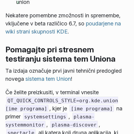
union
Nekatere pomembne zmožnosti in spremembe,
vključene v beta različico 6.7, so
poudarjene na
wiki strani skupnosti KDE
.
Pomagajte pri stresnem
testiranju sistema tem Uniona
Ta izdaja označuje prvi javni tehnični predogled
novega
sistema tem Union
!
Če želite preizkusiti, v terminal vnesite
QT_QUICK_CONTROLS_STYLE=org.kde.union
, kjer je
na
[ime programa]
[ime programa]
primer
,
systemsettings
plasma-
,
,
systemmonitor
plasma-discover
ali katera koli druga aplikacija, ki
spectacle