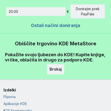
Donirajte prek
€
Znesek
PayPala
Ostali načini doniranja
Obiščite trgovino KDE MetaStore
Pokažite svojo ljubezen do KDE! Kupite knjige,
vrčke, oblačila in drugo za podporo KDE.
Brskaj
Izdelki
Plasma
Aplikacije KDE
KDE Frameworks