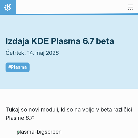
Preskoči na vsebino
Domov
Izdaja KDE Plasma 6.7 beta
Četrtek, 14. maj 2026
#Plasma
Tukaj so novi moduli, ki so na voljo v beta različici
Plasme 6.7:
plasma-bigscreen