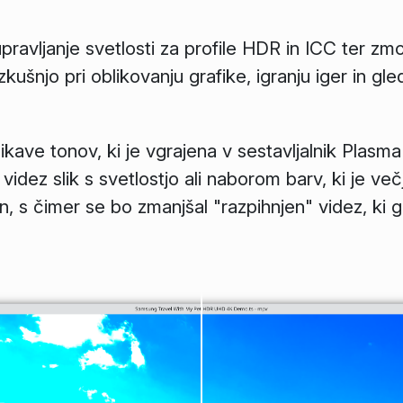
 upravljanje svetlosti za profile HDR in ICC ter zm
zkušnjo pri oblikovanju grafike, igranju iger in gle
ikave tonov, ki je vgrajena v sestavljalnik Plasm
videz slik s svetlostjo ali naborom barv, ki je večj
n, s čimer se bo zmanjšal "razpihnjen" videz, ki g