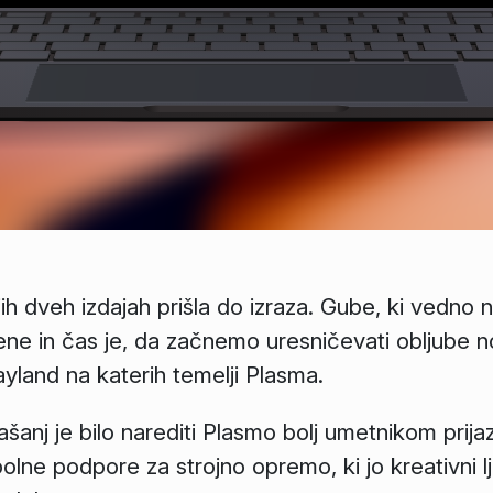
ih dveh izdajah prišla do izraza. Gube, ki vedno n
lajene in čas je, da začnemo uresničevati obljube 
yland na katerih temelji Plasma.
šanj je bilo narediti Plasmo bolj umetnikom prija
lne podpore za strojno opremo, ki jo kreativni l