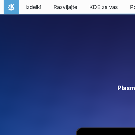
Preskoči na vsebino
Izdelki
Razvijajte
KDE za vas
P
Domov
Plasm