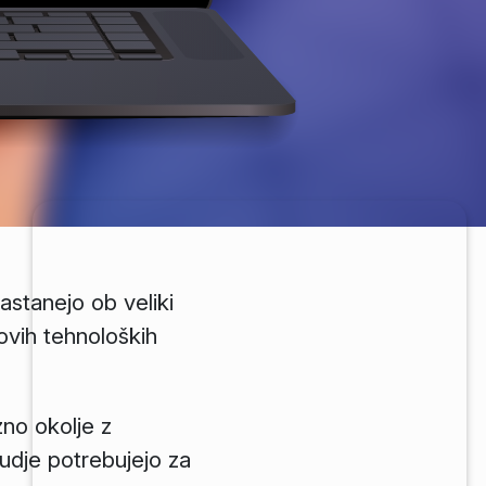
astanejo ob veliki
novih tehnoloških
zno okolje z
judje potrebujejo za