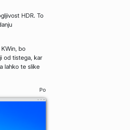
ogljivost HDR. To
danju
a KWin, bo
i od tistega, kar
a lahko te slike
Po