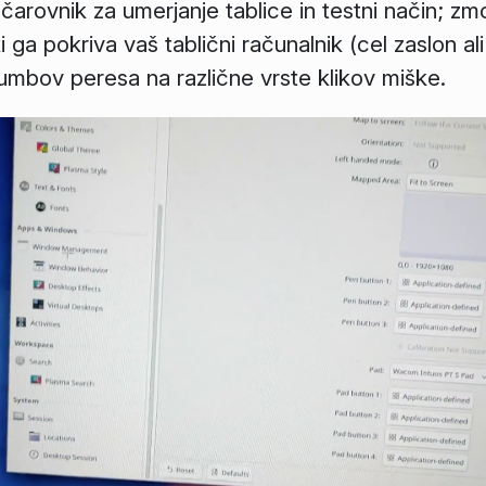
čarovnik za umerjanje tablice in testni način; z
i ga pokriva vaš tablični računalnik (cel zaslon al
mbov peresa na različne vrste klikov miške.