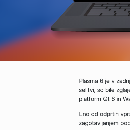
Plasma 6 je v zadnj
selitvi, so bile zg
platform Qt 6 in Wa
Eno od odprtih vpra
zagotavljanjem popo