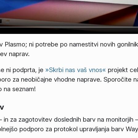
 v Plasmo; ni potrebe po namestitvi novih gonilni
ev naprav.
še ni podprta, je
»Skrbi nas vaš vnos«
projekt cel
dporo za neobičajne vhodne naprave. Sporočite 
o na seznam!
rv
– in za zagotovitev doslednih barv na monitorjih
olnejšo podporo za protokol upravljanja barv Way