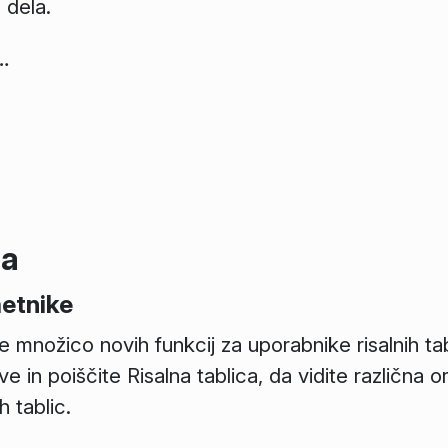
 dela.
…
ga
metnike
e množico novih funkcij za uporabnike risalnih tab
tve
in poiščite
Risalna tablica
, da vidite različna o
h tablic.