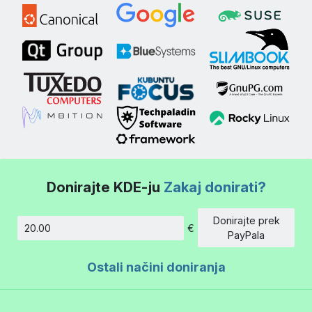
Donirajte KDE-ju
Zakaj donirati?
Donirajte prek
€
Znesek
PayPala
Ostali načini doniranja