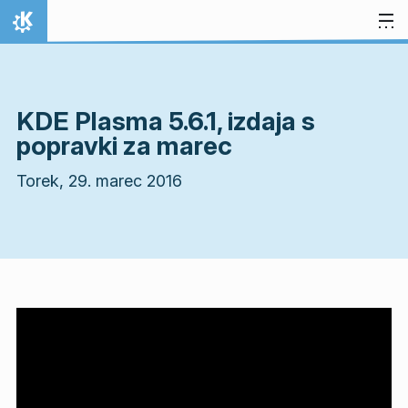
Preskoči na vsebino
Domov
KDE Plasma 5.6.1, izdaja s
popravki za marec
Torek, 29. marec 2016