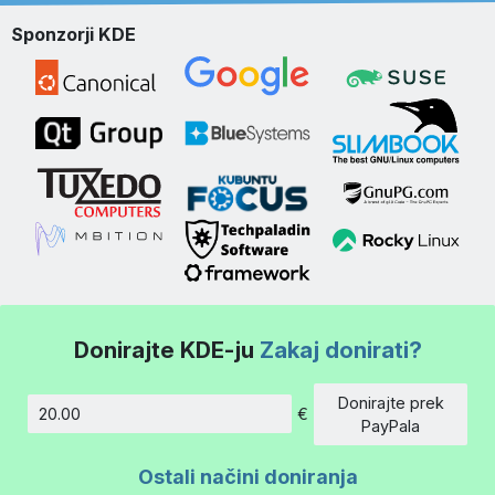
Sponzorji KDE
Donirajte KDE-ju
Zakaj donirati?
Donirajte prek
€
Znesek
PayPala
Ostali načini doniranja