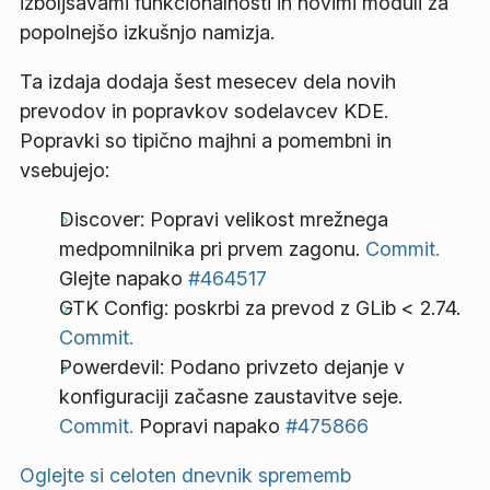
izboljšavami funkcionalnosti in novimi moduli za
popolnejšo izkušnjo namizja.
Ta izdaja dodaja šest mesecev dela novih
prevodov in popravkov sodelavcev KDE.
Popravki so tipično majhni a pomembni in
vsebujejo:
Discover: Popravi velikost mrežnega
medpomnilnika pri prvem zagonu.
Commit.
Glejte napako
#464517
GTK Config: poskrbi za prevod z GLib < 2.74.
Commit.
Powerdevil: Podano privzeto dejanje v
konfiguraciji začasne zaustavitve seje.
Commit.
Popravi napako
#475866
Oglejte si celoten dnevnik sprememb