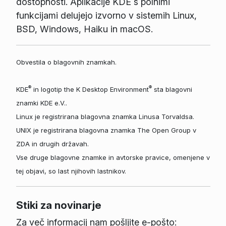
dostopnosti. Aplikacije KDE s polnimi
funkcijami delujejo izvorno v sistemih Linux,
BSD, Windows, Haiku in macOS.
Obvestila o blagovnih znamkah.
®
®
KDE
in logotip the K Desktop Environment
sta blagovni
znamki KDE e.V..
Linux je registrirana blagovna znamka Linusa Torvaldsa.
UNIX je registrirana blagovna znamka The Open Group v
ZDA in drugih državah.
Vse druge blagovne znamke in avtorske pravice, omenjene v
tej objavi, so last njihovih lastnikov.
Stiki za novinarje
Za več informacij nam pošljite e-pošto: