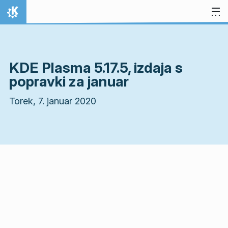
Preskoči na vsebino
Domov
KDE Plasma 5.17.5, izdaja s
popravki za januar
Torek, 7. januar 2020