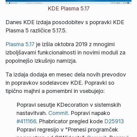
KDE Plasma 5.17
Danes KDE izdaja posodobitev s popravki KDE
Plasma 5 različice 5.17.5.
Plasma 5.17
je izšla oktobra 2019 z mnogimi
izboljšavami funkcionalnosti in novimi moduli za
popolnejšo izkušnjo namizja.
Ta izdaja dodaja en mesec dela novih prevodov
in popravkov sodelavcev KDE. Popravki so
tipično majhni a pomembni in vsebujejo:
Popravi sesutje KDecoration v sistemskih
nastavitvah.
Commit.
Popravi napako
#411166
. Phabricator pregled kode
D25913
Popravi regresijo v "Prenesi programček