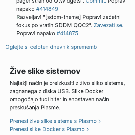
pager stran od QtWidgets".
Commit.
Popravi
napako
#414849
Razveljavi "[sddm-theme] Popravi začetni
fokus po vratih SDDM QQC2".
Zavezati se.
Popravi napako
#414875
Oglejte si celoten dnevnik sprememb
Žive slike sistemov
Najlažji način je preizkusiti z živo sliko sistema,
zagnanega z diska USB. Slike Docker
omogočajo tudi hiter in enostaven način
preskušanja Plasme.
Prenesi žive slike sistema s Plasmo
Prenesi slike Docker s Plasmo