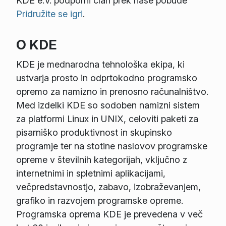
KDE e.V. podporni član prek naše pobude
Pridružite se igri
.
O KDE
KDE je mednarodna tehnološka ekipa, ki
ustvarja prosto in odprtokodno programsko
opremo za namizno in prenosno računalništvo.
Med izdelki KDE so sodoben namizni sistem
za platformi Linux in UNIX, celoviti paketi za
pisarniško produktivnost in skupinsko
programje ter na stotine naslovov programske
opreme v številnih kategorijah, vključno z
internetnimi in spletnimi aplikacijami,
večpredstavnostjo, zabavo, izobraževanjem,
grafiko in razvojem programske opreme.
Programska oprema KDE je prevedena v več