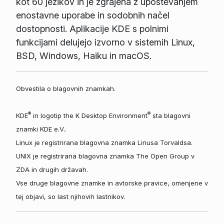
kot 60 jezikov in je zgrajena z upoštevanjem
enostavne uporabe in sodobnih načel
dostopnosti. Aplikacije KDE s polnimi
funkcijami delujejo izvorno v sistemih Linux,
BSD, Windows, Haiku in macOS.
Obvestila o blagovnih znamkah.
®
®
KDE
in logotip the K Desktop Environment
sta blagovni
znamki KDE e.V..
Linux je registrirana blagovna znamka Linusa Torvaldsa.
UNIX je registrirana blagovna znamka The Open Group v
ZDA in drugih državah.
Vse druge blagovne znamke in avtorske pravice, omenjene v
tej objavi, so last njihovih lastnikov.