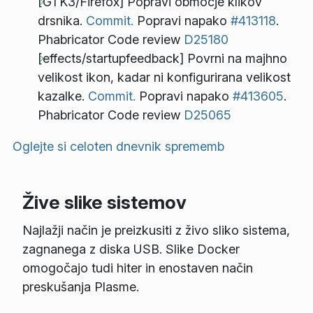
[GTK3/Firefox] Popravi območje klikov
drsnika.
Commit.
Popravi napako
#413118
.
Phabricator Code review
D25180
[effects/startupfeedback] Povrni na majhno
velikost ikon, kadar ni konfigurirana velikost
kazalke.
Commit.
Popravi napako
#413605
.
Phabricator Code review
D25065
Oglejte si celoten dnevnik sprememb
Žive slike sistemov
Najlažji način je preizkusiti z živo sliko sistema,
zagnanega z diska USB. Slike Docker
omogočajo tudi hiter in enostaven način
preskušanja Plasme.