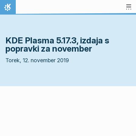
Preskoči na vsebino
Domov
KDE Plasma 5.17.3, izdaja s
popravki za november
Torek, 12. november 2019