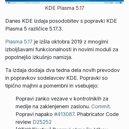
KDE Plasma 5.17
Danes KDE izdaja posodobitev s popravki KDE
Plasma 5 različice 5.17.3.
Plasma 5.17
je izšla oktobra 2019 z mnogimi
izboljšavami funkcionalnosti in novimi moduli za
popolnejšo izkušnjo namizja.
Ta izdaja dodaja dva tedna dela novih prevodov
in popravkov sodelavcev KDE. Popravki so
tipično majhni a pomembni in vsebujejo:
Popravi zanko vezave v kontrolnikih za
medije na zaklenjenem zaslonu.
Commit.
Popravi napako
#413087
. Phabricator Code
review
D25252