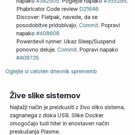
napako
#382505
. Poglejte napako
#355295
.
Phabricator Code review
D21646
Discover: Flatpak, navede, da se
posodobitve pridobivajo.
Commit.
Popravi
napako
#408608
Powerdevil runner: Ukaz Sleep/Suspend
ponovno deluje.
Commit.
Popravi napako
#408735
Oglejte si celoten dnevnik sprememb
Žive slike sistemov
Najlažji način je preizkusiti z živo sliko sistema,
zagnanega z diska USB. Slike Docker
omogočajo tudi hiter in enostaven način
preskušanja Plasme.