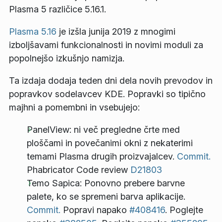
Plasma 5 različice 5.16.1.
Plasma 5.16
je izšla junija 2019 z mnogimi
izboljšavami funkcionalnosti in novimi moduli za
popolnejšo izkušnjo namizja.
Ta izdaja dodaja teden dni dela novih prevodov in
popravkov sodelavcev KDE. Popravki so tipično
majhni a pomembni in vsebujejo:
PanelView: ni več pregledne črte med
ploščami in povečanimi okni z nekaterimi
temami Plasma drugih proizvajalcev.
Commit.
Phabricator Code review
D21803
Temo Sapica: Ponovno prebere barvne
palete, ko se spremeni barva aplikacije.
Commit.
Popravi napako
#408416
. Poglejte