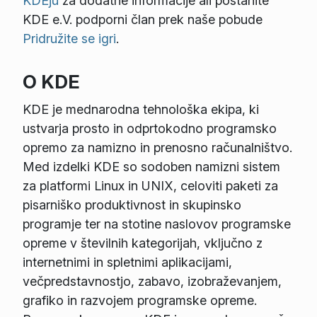
KDEju
za dodatne informacije ali postanite
KDE e.V. podporni član prek naše pobude
Pridružite se igri
.
O KDE
KDE je mednarodna tehnološka ekipa, ki
ustvarja prosto in odprtokodno programsko
opremo za namizno in prenosno računalništvo.
Med izdelki KDE so sodoben namizni sistem
za platformi Linux in UNIX, celoviti paketi za
pisarniško produktivnost in skupinsko
programje ter na stotine naslovov programske
opreme v številnih kategorijah, vključno z
internetnimi in spletnimi aplikacijami,
večpredstavnostjo, zabavo, izobraževanjem,
grafiko in razvojem programske opreme.