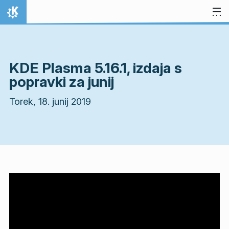
Preskoči na vsebino
Domov
KDE Plasma 5.16.1, izdaja s
popravki za junij
Torek, 18. junij 2019