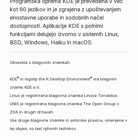
Programska oprema KDE je prevedena v več
kot 60 jezikov in je zgrajena z upoštevanjem
enostavne uporabe in sodobnih načel
dostopnosti. Aplikacije KDE s polnimi
funkcijami delujejo izvorno v sistemih Linux,
BSD, Windows, Haiku in macOS.
Obvestila o blagovnih znamkah.
®
®
KDE
in logotip the K Desktop Environment
sta blagovni
znamki KDE e.V..
Linux je registrirana blagovna znamka Linusa Torvaldsa.
UNIX je registrirana blagovna znamka The Open Group v
ZDA in drugih državah.
Vse druge blagovne znamke in avtorske pravice, omenjene v
tej objavi, so last njihovih lastnikov.