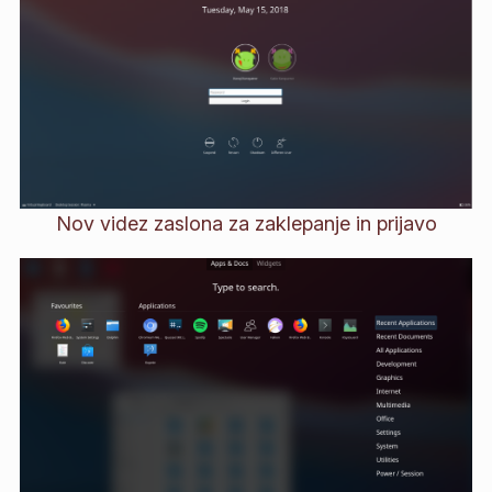
Nov videz zaslona za zaklepanje in prijavo