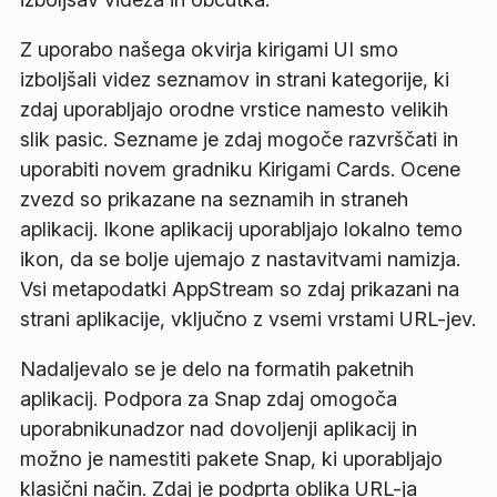
Z uporabo našega okvirja kirigami UI smo
izboljšali videz seznamov in strani kategorije, ki
zdaj uporabljajo orodne vrstice namesto velikih
slik pasic. Sezname je zdaj mogoče razvrščati in
uporabiti novem gradniku Kirigami Cards. Ocene
zvezd so prikazane na seznamih in straneh
aplikacij. Ikone aplikacij uporabljajo lokalno temo
ikon, da se bolje ujemajo z nastavitvami namizja.
Vsi metapodatki AppStream so zdaj prikazani na
strani aplikacije, vključno z vsemi vrstami URL-jev.
Nadaljevalo se je delo na formatih paketnih
aplikacij. Podpora za Snap zdaj omogoča
uporabnikunadzor nad dovoljenji aplikacij in
možno je namestiti pakete Snap, ki uporabljajo
klasični način. Zdaj je podprta oblika URL-ja