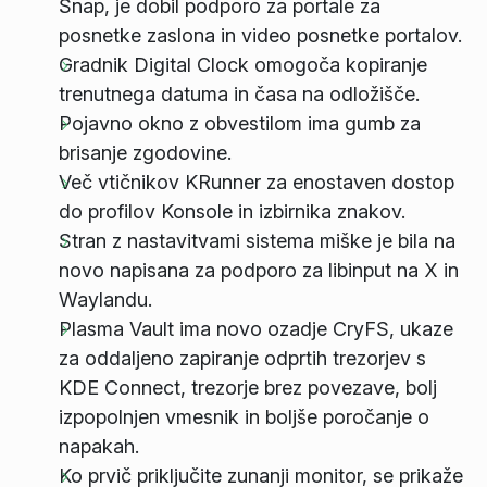
Snap, je dobil podporo za portale za
posnetke zaslona in video posnetke portalov.
Gradnik Digital Clock omogoča kopiranje
trenutnega datuma in časa na odložišče.
Pojavno okno z obvestilom ima gumb za
brisanje zgodovine.
Več vtičnikov KRunner za enostaven dostop
do profilov Konsole in izbirnika znakov.
Stran z nastavitvami sistema miške je bila na
novo napisana za podporo za libinput na X in
Waylandu.
Plasma Vault ima novo ozadje CryFS, ukaze
za oddaljeno zapiranje odprtih trezorjev s
KDE Connect, trezorje brez povezave, bolj
izpopolnjen vmesnik in boljše poročanje o
napakah.
Ko prvič priključite zunanji monitor, se prikaže