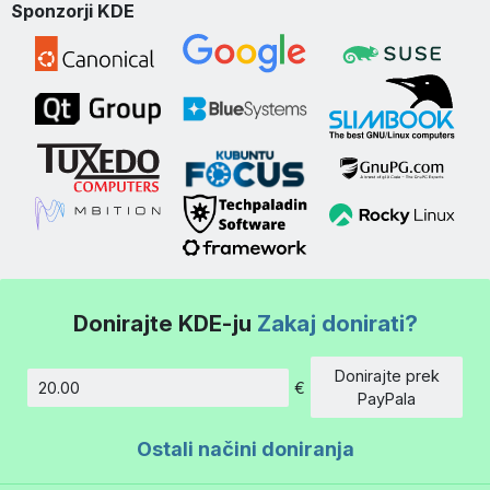
Sponzorji KDE
Donirajte KDE-ju
Zakaj donirati?
Donirajte prek
€
Znesek
PayPala
Ostali načini doniranja