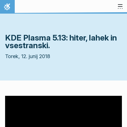
Preskoči na vsebino
Domov
KDE Plasma 5.13: hiter, lahek in
vsestranski.
Torek, 12. junij 2018