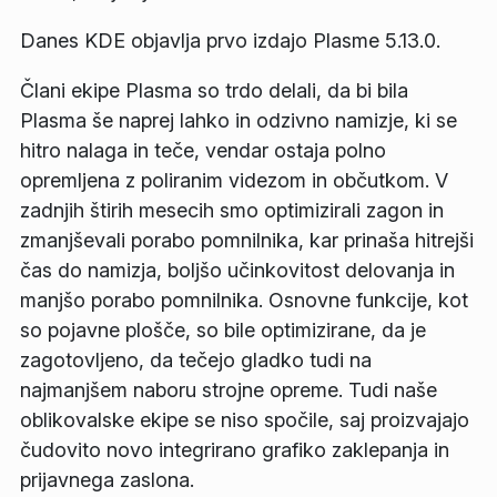
Danes KDE objavlja prvo izdajo Plasme 5.13.0.
Člani ekipe Plasma so trdo delali, da bi bila
Plasma še naprej lahko in odzivno namizje, ki se
hitro nalaga in teče, vendar ostaja polno
opremljena z poliranim videzom in občutkom. V
zadnjih štirih mesecih smo optimizirali zagon in
zmanjševali porabo pomnilnika, kar prinaša hitrejši
čas do namizja, boljšo učinkovitost delovanja in
manjšo porabo pomnilnika. Osnovne funkcije, kot
so pojavne plošče, so bile optimizirane, da je
zagotovljeno, da tečejo gladko tudi na
najmanjšem naboru strojne opreme. Tudi naše
oblikovalske ekipe se niso spočile, saj proizvajajo
čudovito novo integrirano grafiko zaklepanja in
prijavnega zaslona.