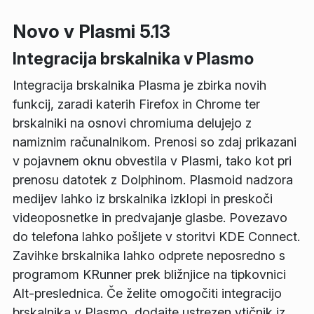
Novo v Plasmi 5.13
Integracija brskalnika v Plasmo
Integracija brskalnika Plasma je zbirka novih
funkcij, zaradi katerih Firefox in Chrome ter
brskalniki na osnovi chromiuma delujejo z
namiznim računalnikom. Prenosi so zdaj prikazani
v pojavnem oknu obvestila v Plasmi, tako kot pri
prenosu datotek z Dolphinom. Plasmoid nadzora
medijev lahko iz brskalnika izklopi in preskoči
videoposnetke in predvajanje glasbe. Povezavo
do telefona lahko pošljete v storitvi KDE Connect.
Zavihke brskalnika lahko odprete neposredno s
programom KRunner prek bližnjice na tipkovnici
Alt-preslednica. Če želite omogočiti integracijo
brskalnika v Plasmo, dodajte ustrezen vtičnik iz