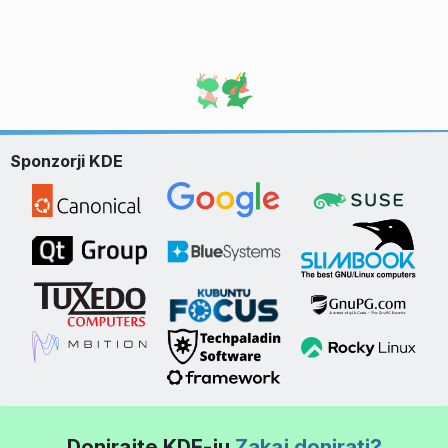
Sponzorji KDE
Donirajte KDE-ju
Zakaj donirati?