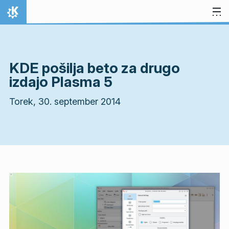
Preskoči na vsebino
Domov
KDE pošilja beto za drugo
izdajo Plasma 5
Torek, 30. september 2014