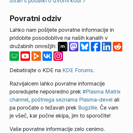
Stran s podatki o izvorni kodi
Povratni odziv
Lahko nam pošljete povratne informacije in
pridobite posodobitve na naših kanalih v
družabnih omrežjih:
Debatirajte o KDE na
KDE Forums
.
Razvijalcem lahko povratne informacije
posredujete neposredno prek
#Plasma Matrix
channel
,
poštnega seznama Plasma-devel
ali
pa poročate o težavah prek
Bugzille
. Če vam
je všeč, kar počne ekipa, jim to sporočite!
Vaše povratne informacije zelo cenimo.