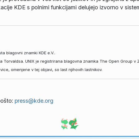
acije KDE s polnimi funkcijami delujejo izvorno v sis
ta blagovni znamki KDE e.V..
sa Torvaldsa. UNIX je registrirana blagovna znamka The Open Group v 
e, omenjene v tej objavi, so last njihovih lastnikov.
pošto:
press@kde.org