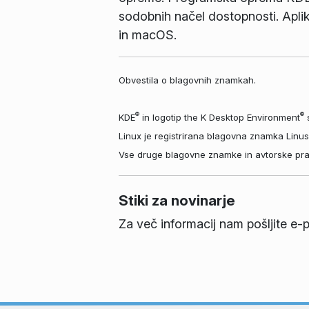
sodobnih načel dostopnosti. Aplik
in macOS.
Obvestila o blagovnih znamkah.
®
®
KDE
in logotip the K Desktop Environment
s
Linux je registrirana blagovna znamka Linu
Vse druge blagovne znamke in avtorske pravic
Stiki za novinarje
Za več informacij nam pošljite e-