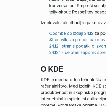
konversation: Prepreči sesutj
telly-skout: Pospešitev poso
Izdelovalci distribucij in paketov 
Opombe ob izdaji 24.12
za pod
Stran wiki za prenos paketov
24.12.1 stran s podatki o izvor
24.12.1 - celoten zapisnik sp
O KDE
KDE je mednarodna tehnološka ek
računalništvo. Med izdelki KDE so
produktivnost in skupinsko progra
internetnimi in spletnimi aplikac
opreme. Programska oprema KDE j