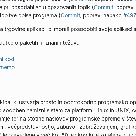
e pri posodabljanju opazovanih topik (
Commit
, poprav
dobitve opisa programa (
Commit
, popravi napako
#49
za trgovine aplikacij bi morali posodobiti svoje aplikaci
atke o paketih in znanih težavah.
ni kodi
rememb
ipa, ki ustvarja prosto in odprtokodno programsko o
 sodoben namizni sistem za platformi Linux in UNIX, cel
mje ter na stotine naslovov programske opreme v števi
ijami, večpredstavnostjo, zabavo, izobraževanjem, graf
e prevedena v več kot 60 jezikov in je zgrajena z up