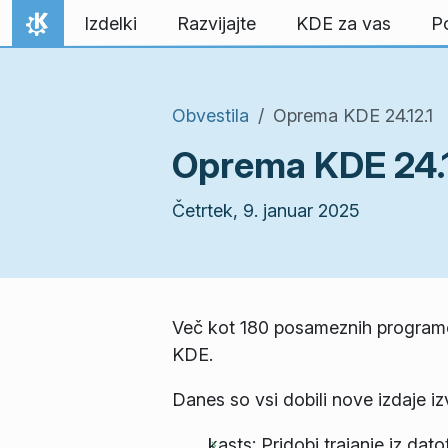
Preskoči na vsebino
Izdelki
Razvijajte
KDE za vas
P
Domov
Obvestila
Oprema KDE 24.12.1
Oprema KDE 24.1
Četrtek, 9. januar 2025
Več kot 180 posameznih programov 
KDE.
Danes so vsi dobili nove izdaje i
kasts: Pridobi trajanje iz dat