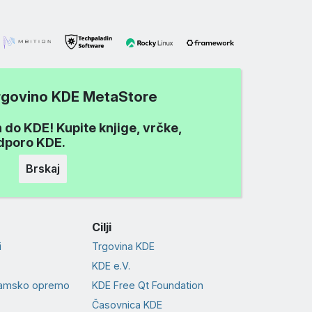
trgovino KDE MetaStore
 do KDE! Kupite knjige, vrčke,
odporo KDE.
Brskaj
Cilji
i
Trgovina KDE
KDE e.V.
ramsko opremo
KDE Free Qt Foundation
Časovnica KDE