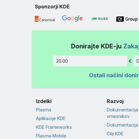
Sponzorji KDE
Donirajte KDE-ju
Zakaj
€
D
Znesek
Ostali načini doni
Izdelki
Razvoj
Plasma
Dokumentacija
vmesnikov
Aplikacije KDE
Dokumentacija
KDE Frameworks
Cilji KDE
Plasma Mobile