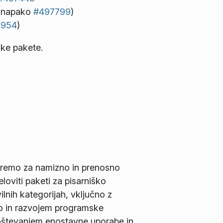
i napako
#497799
)
7954
)
jske pakete.
premo za namizno in prenosno
oviti paketi za pisarniško
lnih kategorijah, vključno z
iko in razvojem programske
oštevanjem enostavne uporabe in