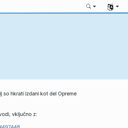
Izberite svo
j so hkrati izdani kot del Opreme
odi, vključno z:
#497448