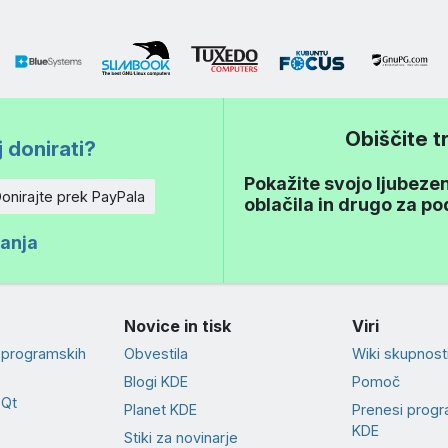
Obiščite 
 donirati?
Pokažite svojo ljubezen
onirajte prek PayPala
oblačila in drugo za p
ranja
Novice in tisk
Viri
 programskih
Obvestila
Wiki skupnost
Blogi KDE
Pomoč
 Qt
Planet KDE
Prenesi prog
KDE
Stiki za novinarje