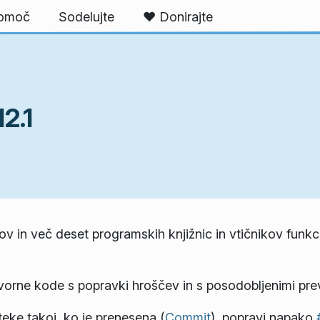
omoč
Sodelujte
❤️ Donirajte
2.1
in več deset programskih knjižnic in vtičnikov funkci
zvorne kode s popravki hroščev in s posodobljenimi prev
oteke takoj, ko je prenesena (
Commit
), popravi napako