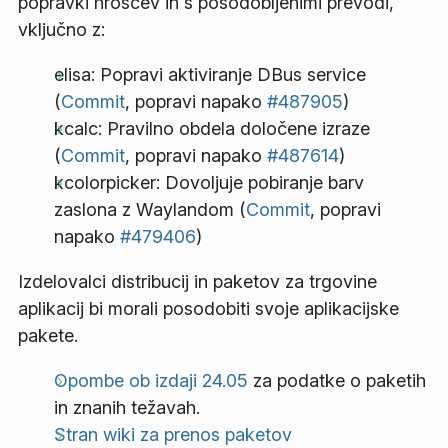
popravki hroščev in s posodobljenimi prevodi,
vključno z:
elisa: Popravi aktiviranje DBus service
(
Commit
, popravi napako
#487905
)
kcalc: Pravilno obdela določene izraze
(
Commit
, popravi napako
#487614
)
kcolorpicker: Dovoljuje pobiranje barv
zaslona z Waylandom (
Commit
, popravi
napako
#479406
)
Izdelovalci distribucij in paketov za trgovine
aplikacij bi morali posodobiti svoje aplikacijske
pakete.
Opombe ob izdaji 24.05
za podatke o paketih
in znanih težavah.
Stran wiki za prenos paketov