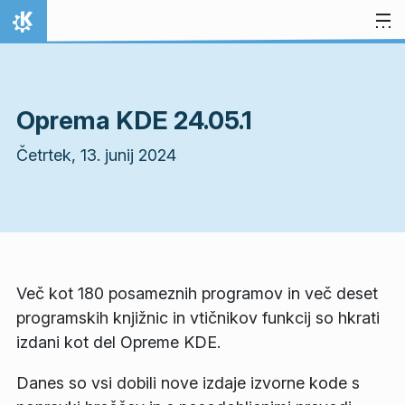
Preskoči na vsebino
Domov
Oprema KDE 24.05.1
Četrtek, 13. junij 2024
Več kot 180 posameznih programov in več deset
programskih knjižnic in vtičnikov funkcij so hkrati
izdani kot del Opreme KDE.
Danes so vsi dobili nove izdaje izvorne kode s