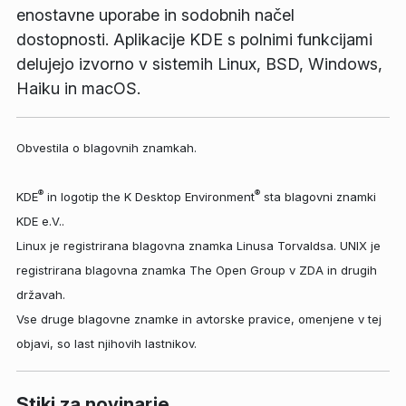
enostavne uporabe in sodobnih načel
dostopnosti. Aplikacije KDE s polnimi funkcijami
delujejo izvorno v sistemih Linux, BSD, Windows,
Haiku in macOS.
Obvestila o blagovnih znamkah.
®
®
KDE
in logotip the K Desktop Environment
sta blagovni znamki
KDE e.V..
Linux je registrirana blagovna znamka Linusa Torvaldsa. UNIX je
registrirana blagovna znamka The Open Group v ZDA in drugih
državah.
Vse druge blagovne znamke in avtorske pravice, omenjene v tej
objavi, so last njihovih lastnikov.
Stiki za novinarje