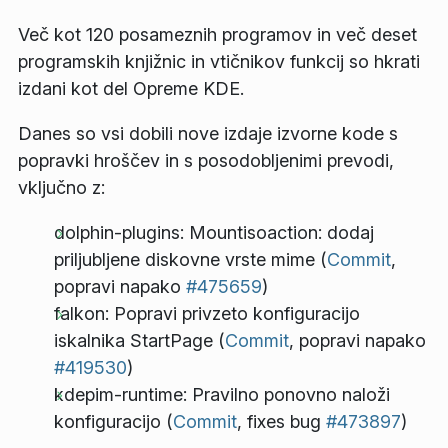
Več kot 120 posameznih programov in več deset
programskih knjižnic in vtičnikov funkcij so hkrati
izdani kot del Opreme KDE.
Danes so vsi dobili nove izdaje izvorne kode s
popravki hroščev in s posodobljenimi prevodi,
vključno z:
dolphin-plugins: Mountisoaction: dodaj
priljubljene diskovne vrste mime (
Commit
,
popravi napako
#475659
)
falkon: Popravi privzeto konfiguracijo
iskalnika StartPage (
Commit
, popravi napako
#419530
)
kdepim-runtime: Pravilno ponovno naloži
konfiguracijo (
Commit
, fixes bug
#473897
)