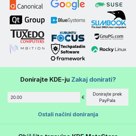
Donirajte KDE-ju
Zakaj donirati?
Donirajte prek
€
Znesek
PayPala
Ostali načini doniranja