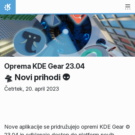
Preskoči na vsebino
Domov
Oprema KDE Gear 23.04
🛸 Novi prihodi 👽
Četrtek, 20. april 2023
Nove aplikacije se pridružujejo opremi KDE Gear ⚙️
23.04 in odklepajo dostop do platform novih