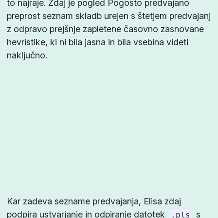
to najraje. Zdaj je pogled
Pogosto predvajano
preprost seznam skladb urejen s štetjem predvajanj
z odpravo prejšnje zapletene časovno zasnovane
hevristike, ki ni bila jasna in bila vsebina videti
naključno.
Kar zadeva sezname predvajanja, Elisa zdaj
podpira ustvarjanje in odpiranje datotek
s
.pls