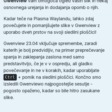
Gwenview
vam omogoča ogled vaših slik in nekaj
osnovnega urejanja in dodajanja opomb o njih.
Kadar teče na Plasma Waylandu, lahko zdaj
povečujete in pomanjšujete slike v Gwenview z
uporabo dveh prstov na svoji sledilni ploščici!
Gwenview 23.04 vključuje spremembe, zaradi
katerih je bolj predvidljiv, na primer preprečevanje
spanja in zaklepanja zaslona med samo
predstavitvijo, če je v v ospredju, ali gladko
povečevanje in ne v korakih, kadar uporabljate
+ pomik na sledilni ploščici. Končno smo
Ctrl
izsledili Gwenviewo najpogostejše sesutje -
pogosto opaženo, kadar so bile hitro zasukane
slike.