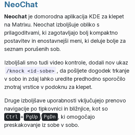
NeoChat
Neochat
je domorodna aplikacija KDE za klepet
na Matrixu. Neochat izboljšuje obliko s
prilagoditvami, ki zagotavljajo bolj kompaktno
postavitev in enostavnejši meni, ki deluje bolje za
seznam porušenih sob.
Izboljšali smo tudi video kontrole, dodali nov ukaz
, da pošljete dogodek
trkanje
/knock <id-sobe>
v sobo in zdaj lahko uredite predhodno sporočilo
znotraj vrstice v podoknu za klepet.
Druge izboljšave uporabnosti vključujejo prenovo
navigacije po tipkovnici in bližnjice, kot so
+
/
, ki omogočajo
Ctrl
PgUp
PgDn
preskakovanje iz sobe v sobo.