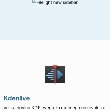
Kdenlive
Velika novica KDEjevega za močnega urejevalnika