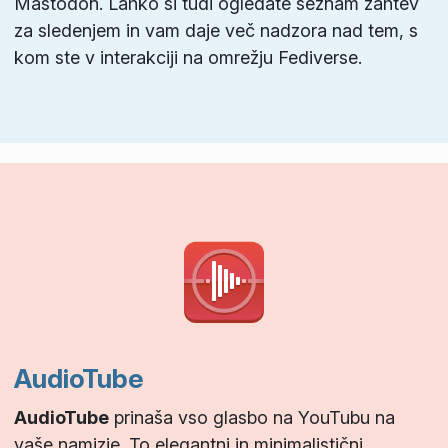
Mastodon. Lahko si tudi ogledate seznam zahtev
za sledenjem in vam daje več nadzora nad tem, s
kom ste v interakciji na omrežju Fediverse.
AudioTube
AudioTube
prinaša vso glasbo na YouTubu na
vaše namizje. To elegantni in minimalistični