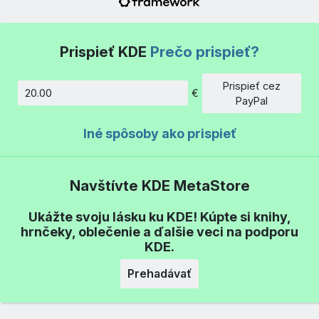
Prispieť KDE
Prečo prispieť?
Prispieť cez
€
Množstvo
PayPal
Iné spôsoby ako prispieť
Navštívte KDE MetaStore
Ukážte svoju lásku ku KDE! Kúpte si knihy,
hrnčeky, oblečenie a ďalšie veci na podporu
KDE.
Prehadávať