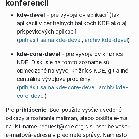
konferencií
kde-devel
- pre vývojárov aplikácií (tak
aplikácií v centrálnych balíkoch KDE ako aj
príspevkových aplikácií
(
prihlásiť sa na kde-devel
,
archív kde-devel
)
kde-core-devel
- pre vývojárov knižnícs
KDE. Diskusie na tomto zozname sú
obmedzené na vývoj knižnícs KDE, git a iné
centrálne vývojové problémy.
(
prihlásiť sa na kde-core-devel
,
archív kde-
core-devel
)
Pre
prihlásenie
: Buď použite vyššie uvedené
odkazy a rozhranie mailman, alebo pošlite e-mail
na
list-name
-request@kde.org s
subscribe vaša-
e-mailová-adresa
v predmete správy. Namiesto