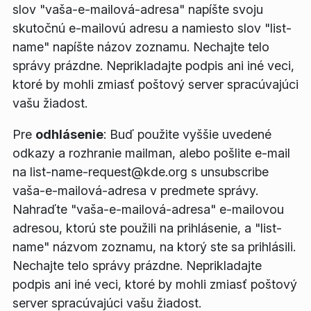
slov "
vaša-e-mailová-adresa
" napíšte svoju
skutočnú e-mailovú adresu a namiesto slov "
list-
name
" napíšte názov zoznamu. Nechajte telo
správy prázdne. Neprikladajte podpis ani iné veci,
ktoré by mohli zmiasť poštový server spracúvajúci
vašu žiadost.
Pre
odhlásenie
: Buď použite vyššie uvedené
odkazy a rozhranie mailman, alebo pošlite e-mail
na
list-name
-request@kde.org s
unsubscribe
vaša-e-mailová-adresa
v predmete správy.
Nahraďte "
vaša-e-mailová-adresa
" e-mailovou
adresou, ktorú ste použili na prihlásenie, a "
list-
name
" názvom zoznamu, na ktorý ste sa prihlásili.
Nechajte telo správy prázdne. Neprikladajte
podpis ani iné veci, ktoré by mohli zmiasť poštový
server spracúvajúci vašu žiadost.