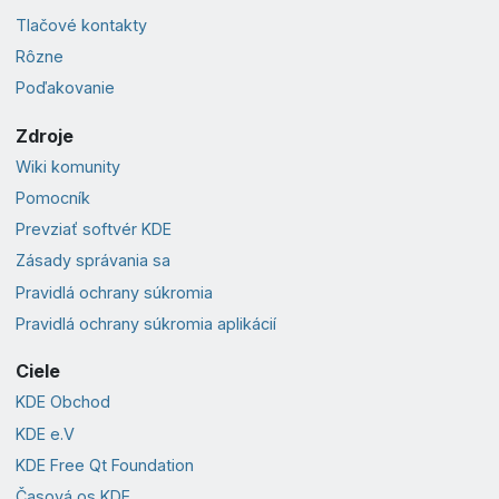
Tlačové kontakty
Rôzne
Poďakovanie
Zdroje
Wiki komunity
Pomocník
Prevziať softvér KDE
Zásady správania sa
Pravidlá ochrany súkromia
Pravidlá ochrany súkromia aplikácií
Ciele
KDE Obchod
KDE e.V
KDE Free Qt Foundation
Časová os KDE