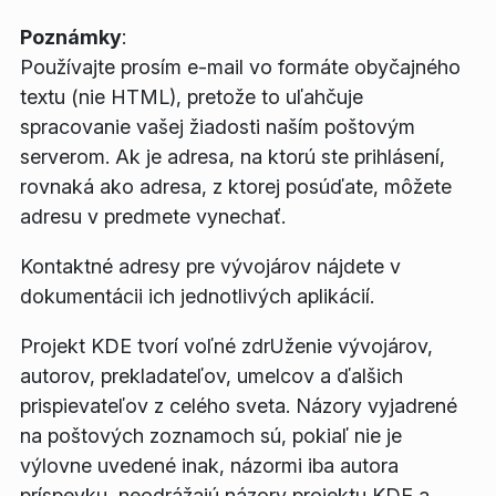
Poznámky
:
Používajte prosím e-mail vo formáte obyčajného
textu (nie HTML), pretože to uľahčuje
spracovanie vašej žiadosti naším poštovým
serverom. Ak je adresa, na ktorú ste prihlásení,
rovnaká ako adresa, z ktorej posúďate, môžete
adresu v predmete vynechať.
Kontaktné adresy pre vývojárov nájdete v
dokumentácii ich jednotlivých aplikácií.
Projekt KDE tvorí voľné zdrUženie vývojárov,
autorov, prekladateľov, umelcov a ďalšich
prispievateľov z celého sveta. Názory vyjadrené
na poštových zoznamoch sú, pokiaľ nie je
výlovne uvedené inak, názormi iba autora
príspevku, neodrážajú názory projektu KDE a