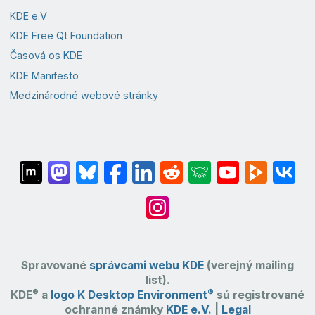
KDE e.V
KDE Free Qt Foundation
Časová os KDE
KDE Manifesto
Medzinárodné webové stránky
Spravované
správcami webu KDE
(verejný mailing
list).
®
®
KDE
a
logo K Desktop Environment
sú registrované
ochranné známky
KDE e.V.
|
Legal