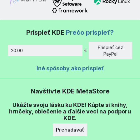
Prispieť KDE
Prečo prispieť?
Prispieť cez
€
Množstvo
PayPal
Iné spôsoby ako prispieť
Navštívte KDE MetaStore
Ukážte svoju lásku ku KDE! Kúpte si knihy,
hrnčeky, oblečenie a ďalšie veci na podporu
KDE.
Prehadávať