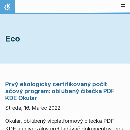
Preskočiť na obsah
Domov
Eco
Prvý ekologicky certifikovaný počít
ačový program: obľúbený čítečka PDF
KDE Okular
Streda, 16. Marec 2022
Okular, obľúbený vícplatformový čítečka PDF
KDE a univerzálny prehľadávač dokumentov, bola