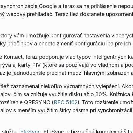
 synchronizácie Google a teraz sa na prihlásenie nepou
ný webový prehliadač. Teraz tiež dostanete upozorneni
, ktorý vám umožňuje konfigurovať nastavenia viacerých
ky priečinkov a chcete zmeniť konfiguráciu iba pre ich
re Kontact, teraz podporuje viac typov inteligentných 
ýva aj karty PIV (ktoré sa používajú vo vládnom a po
eraz je jednoduchšie prepínať medzi hlavnými zobrazeni
, tiež zaznamenal niekoľko významných vylepšení. Ako
ov, čím sa znižuje využitie disku až o 30%. Knižnica 
 rozšírenie QRESYNC (
RFC 5162
). Toto rozšírenie umož
mailov s menším využitím šírky pásma pri synchronizáci
ú službu:
EteSync
. EteSync je bezpečná komplexná šifr