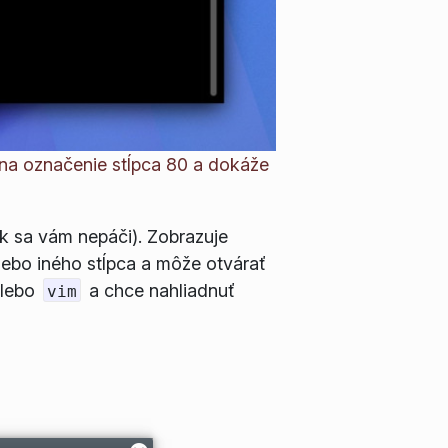
 na označenie stĺpca 80 a dokáže
k sa vám nepáči). Zobrazuje
lebo iného stĺpca a môže otvárať
lebo
a chce nahliadnuť
vim