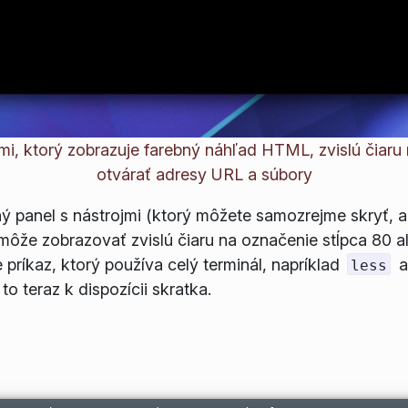
jmi, ktorý zobrazuje farebný náhľad HTML, zvislú čiaru
otvárať adresy URL a súbory
ý panel s nástrojmi (ktorý môžete samozrejme skryť, a
ôže zobrazovať zvislú čiaru na označenie stĺpca 80 a
príkaz, ktorý používa celý terminál, napríklad
a
less
to teraz k dispozícii skratka.