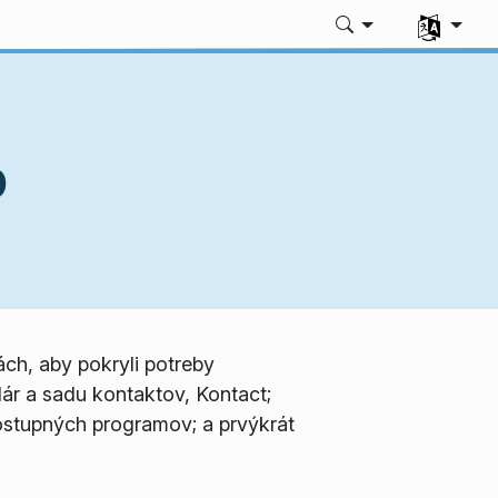
Vyberte si 
0
ách, aby pokryli potreby
dár a sadu kontaktov, Kontact;
dostupných programov; a prvýkrát