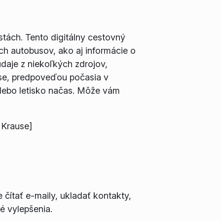
stách. Tento digitálny cestovný
ých autobusov, ako aj informácie o
daje z niekoľkých zdrojov,
čase, predpoveďou počasia v
alebo letisko načas. Môže vám
 Krause]
čítať e-maily, ukladať kontakty,
é vylepšenia.