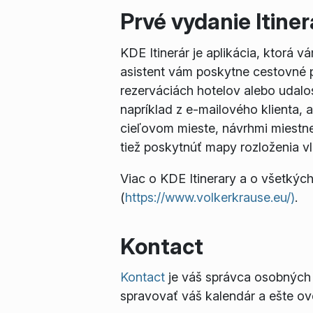
Prvé vydanie Itiner
KDE Itinerár je aplikácia, ktorá 
asistent vám poskytne cestovné po
rezerváciách hotelov alebo udalo
napríklad z e-mailového klienta,
cieľovom mieste, návrhmi miestne
tiež poskytnúť mapy rozloženia v
Viac o KDE Itinerary a o všetkých
(
https://www.volkerkrause.eu/)
.
Kontact
Kontact
je váš správca osobných i
spravovať váš kalendár a ešte o