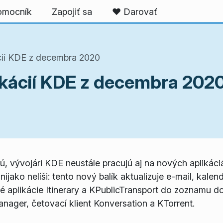
omocník
Zapojiť sa
❤️ Darovať
ácií KDE z decembra 2020
likácií KDE z decembra 202
ú, vývojári KDE neustále pracujú aj na nových aplikáci
ijako nelíši: tento nový balík aktualizuje e-mail, kalen
é aplikácie Itinerary a KPublicTransport do zoznamu 
nager, četovací klient Konversation a KTorrent.