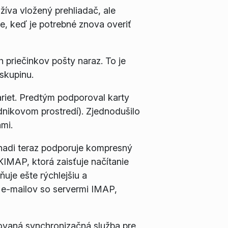
žíva vložený prehliadač, ale
e, keď je potrebné znova overiť
 priečinkov pošty naraz. To je
 skupinu.
kariet. Predtým podporoval karty
dnikovom prostredí). Zjednodušilo
ami.
nadi teraz podporuje kompresný
KIMAP, ktorá zaisťuje načítanie
ňuje ešte rýchlejšiu a
i e-mailov so servermi IMAP,
ovaná synchronizačná služba pre