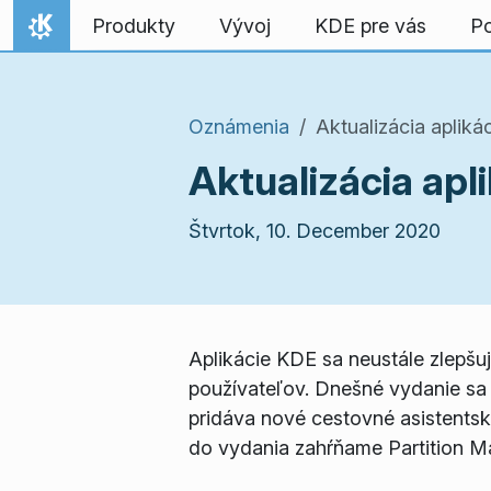
Preskočiť na obsah
Produkty
Vývoj
KDE pre vás
P
Domov
Oznámenia
Aktualizácia aplik
Aktualizácia ap
Štvrtok, 10. December 2020
Aplikácie KDE sa neustále zlepšuj
používateľov. Dnešné vydanie sa n
pridáva nové cestovné asistentsk
do vydania zahŕňame Partition Ma