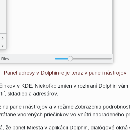
Panel adresy v Dolphin-e je teraz v paneli nástrojov
činkov v KDE. Niekoľko zmien v rozhraní Dolphin vám u
ií, skladieb a adresárov.
z na paneli nástrojov a v režime
Zobrazenia podrobnost
vrátane vnorených priečinkov vo vnútri nadradeného pr
, že panel
Miesta
v aplikácii Dolphin, dialógové okná