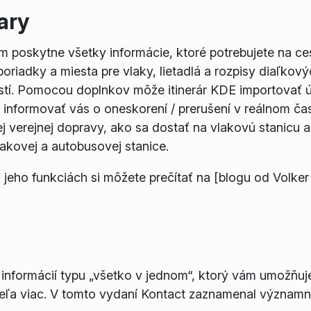
ary
vám poskytne všetky informácie, ktoré potrebujete na ce
riadky a miesta pre vlaky, lietadlá a rozpisy diaľkov
stí. Pomocou doplnkov môže itinerár KDE importovať ú
 a informovať vás o oneskorení / prerušení v reálnom 
j verejnej dopravy, ako sa dostať na vlakovú stanicu 
lakovej a autobusovej stanice.
 jeho funkciách si môžete prečítať na [blogu od Volker
nformácií typu „všetko v jednom“, ktorý vám umožňuje 
veľa viac. V tomto vydaní Kontact zaznamenal významn