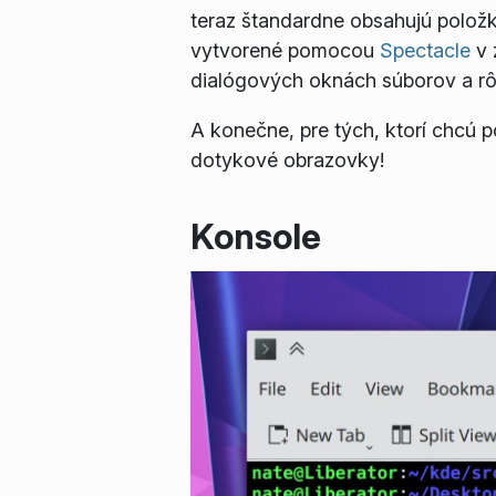
teraz štandardne obsahujú položk
vytvorené pomocou
Spectacle
v 
dialógových oknách súborov a rô
A konečne, pre tých, ktorí chcú 
dotykové obrazovky!
Konsole