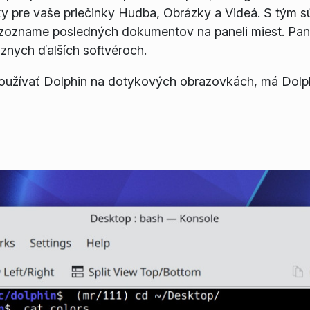
y pre vaše priečinky
Hudba
,
Obrázky
a
Videá
. S tým s
zozname posledných dokumentov na
paneli miest
.
Pan
znych ďalších softvéroch.
používať Dolphin na dotykových obrazovkách, má Dolph