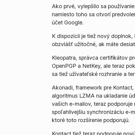
Ako prvé, vylepšilo sa používanie
namiesto toho sa otvorí predvole
účet Google.
K dispozícii je tiež nový doplnok
obzvlášť užitočné, ak máte desiat
Kleopatra
, správca certifikátov p
OpenPGP a NetKey, ale teraz pokr
sa tiež užívateľské rozhranie a t
Akonadi
, framework pre Kontact
algoritmus LZMA na ukladanie údaj
vašich e-mailov, teraz podporuje
spoľahlivejšiu synchronizáciu e-
ktoré toto rozšírenie podporujú.
Kontact tiež teraz podporuje nov